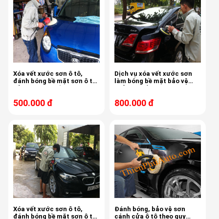
Xóa vết xước sơn ô tô,
Dịch vụ xóa vết xước sơn
đánh bóng bề mặt sơn ô tô,
làm bóng bề mặt bảo vệ
bảo vệ sơn chống bám bụi,
khỏi bụi bẩn dành riêng cho
ố mốc sơn xe Kia Morning
xe Camry 2.4G
500.000 đ
800.000 đ
Xóa vết xước sơn ô tô,
Đánh bóng, bảo vệ sơn
đánh bóng bề mặt sơn ô tô,
cánh cửa ô tô theo quy