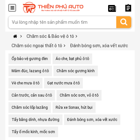
Chăm sóc & Bảo vệ ô tô
Chăm sóc ngoại thất ô tô
Đánh bóng sơn, xóa vết xước
Ốp bảo vệ gương đèn
Áo che, bạt phủ ô tô
Mâm đúc, lazang ô tô
Chăm sóc gương kính
Vè che mưa ô tô
Gạt nước mưa ô tô
Cản trước, cản sau ô tô
Chăm sóc sơn, vỏ ô tô
Chăm sóc lốp lazăng
Rửa xe Sonax, hút bụi
Tẩy băng dính, nhựa đường
Đánh bóng sơn, xóa vết xước
Tẩy ố mốc kính, mốc sơn