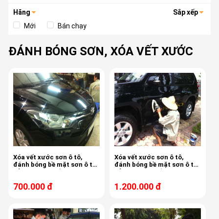
Hãng
Sắp xếp
Mới
Bán chạy
ĐÁNH BÓNG SƠN, XÓA VẾT XƯỚC
Xóa vết xước sơn ô tô,
Xóa vết xước sơn ô tô,
đánh bóng bề mặt sơn ô tô,
đánh bóng bề mặt sơn ô tô,
bảo vệ sơn chống bám bụi,
bảo vệ sơn chống bám bụi,
ố mốc sơn xe Toyota Vios
ố mốc sơn xe Toyota Prado
700.000 đ
1.200.000 đ