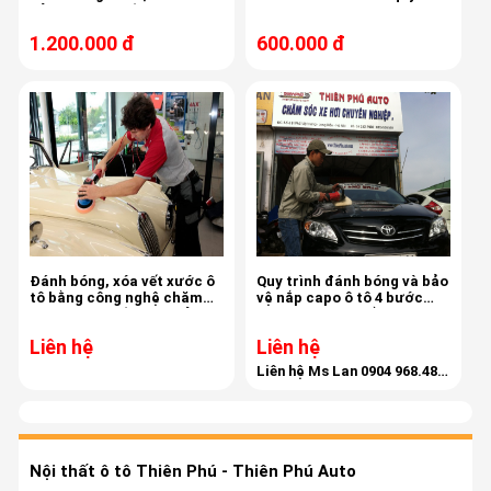
bảo vệ sơn chống bám bụi,
trình 4 bước chuyên nghiệp
ố mốc sơn xe BMW 528i
sonax
1.200.000 đ
600.000 đ
Đánh bóng, xóa vết xước ô
Quy trình đánh bóng và bảo
tô bằng công nghệ chăm
vệ nắp capo ô tô 4 bước
sóc xe tiên tiến nhất của
chuyên nghiệp bằng Sonax
Sonax - Đức
Liên hệ
Liên hệ
Liên hệ Ms Lan 0904 968.488
để được tư vấn chi tiết
Nội thất ô tô Thiên Phú - Thiên Phú Auto