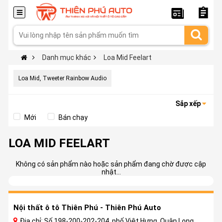
Danh mục khác
Loa Mid Feelart
Loa Mid, Tweeter Rainbow Audio
Sắp xếp
Mới
Bán chạy
LOA MID FEELART
Không có sản phẩm nào hoặc sản phẩm đang chờ được cập
nhật...
Nội thất ô tô Thiên Phú - Thiên Phú Auto
Địa chỉ: Số 198-200-202-204, phố Việt Hưng, Quận Long