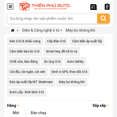
Điện & Công nghệ ô tô
Máy lọc không khí
Đèn ô tô & chiếu sáng
Cốp điện ô tô
Cảm biến áp suất lốp
Cảm biến báo lùi ô tô
Smart key, đề nổ từ xa
Chốt cửa, báo động
Ắc Quy ô tô
Auto Safety
Còi đĩa, còi ngân, còi sên
Định vị GPS, theo dõi ô tô
Báo áp suất lốp MT Steelmate
Máy lọc không khí
Bơm Lốp - Kích bình ô tô
Hãng
Sắp xếp
Mới
Bán chạy