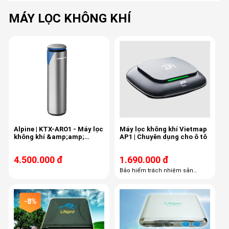
MÁY LỌC KHÔNG KHÍ
Alpine | KTX-ARO1 - Máy lọc
Máy lọc không khí Vietmap
không khí &amp;amp;
AP1 | Chuyên dụng cho ô tô
khuếch tán hương thơm
(Mùi gỗ và thảo dược)
4.500.000 đ
1.690.000 đ
Bảo hiểm trách nhiệm sản
phẩm Tư vấn sử dụng 24/7 Cam
kết hàng chính hãng 100% Miễn
phí lắp đặt
-8%