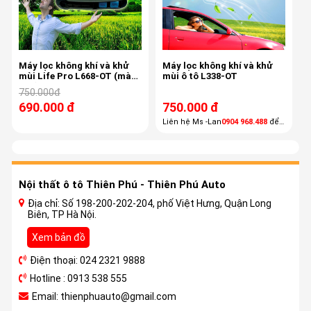
Máy lọc không khí và khử
Máy lọc không khí và khử
mùi Life Pro L668-OT (màu
mùi ô tô L338-OT
đen)
750.000đ
690.000 đ
750.000 đ
Liên hệ Ms -Lan
0904 968.488
để
nhận hàng tại nhà ( Miễn phí
giao hàng các tỉnh phía Bắc ,TP
Hồ Chí Minh,Đà Nẵng)
Nội thất ô tô Thiên Phú - Thiên Phú Auto
Địa chỉ: Số 198-200-202-204, phố Việt Hưng, Quận Long
Biên, TP Hà Nội.
Xem bản đồ
Điện thoại: 024 2321 9888
Hotline : 0913 538 555
Email: thienphuauto@gmail.com