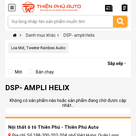
Danh mục khác
DSP- ampli Helix
Loa Mid, Tweeter Rainbow Audio
Sắp xếp
Mới
Bán chạy
DSP- AMPLI HELIX
Không có sản phẩm nào hoặc sản phẩm đang chờ được cập
nhật...
Nội thất ô tô Thiên Phú - Thiên Phú Auto
Địa chỉ: Số 198-200-202-204, phố Việt Hưng, Quận Long