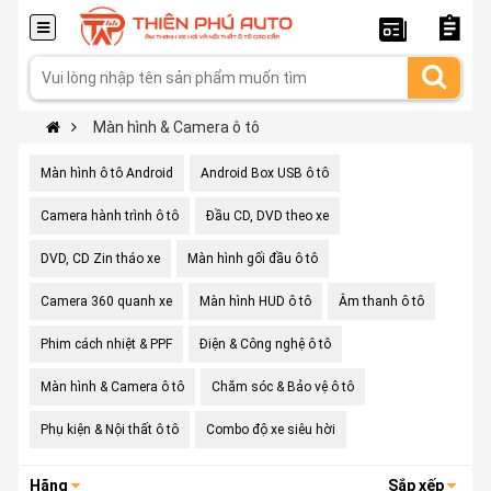
Màn hình & Camera ô tô
Màn hình ô tô Android
Android Box USB ô tô
Camera hành trình ô tô
Đầu CD, DVD theo xe
DVD, CD Zin tháo xe
Màn hình gối đầu ô tô
Camera 360 quanh xe
Màn hình HUD ô tô
Âm thanh ô tô
Phim cách nhiệt & PPF
Điện & Công nghệ ô tô
Màn hình & Camera ô tô
Chăm sóc & Bảo vệ ô tô
Phụ kiện & Nội thất ô tô
Combo độ xe siêu hời
Hãng
Sắp xếp