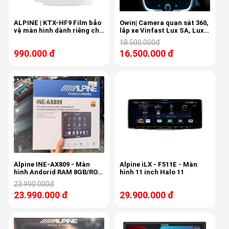
ALPINE | KTX-HF9 Film bảo
Owin| Camera quan sát 360,
vệ màn hình dành riêng cho
lắp xe Vinfast Lux SA, Lux
Halo 9
A, LVDS siêu nét
18.500.000đ
990.000 đ
16.500.000 đ
Alpine INE-AX809 - Màn
Alpine iLX - F511E - Màn
hình Andorid RAM 8GB/ROM
hình 11 inch Halo 11
256GB
23.990.000đ
23.990.000 đ
29.900.000 đ