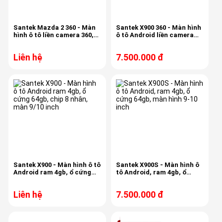
Santek Mazda 2 360 - Màn
Santek X900 360 - Màn hình
hình ô tô liền camera 360,
ô tô Android liền camera
ram 2gb, room 32gb,
360 xung quanh xe, ram
nguyên khối
4gb, bộ nhớ 64gb
Liên hệ
7.500.000 đ
Santek X900 - Màn hình ô tô
Santek X900S - Màn hình ô
Android ram 4gb, ổ cứng
tô Android, ram 4gb, ổ
64gb, chip 8 nhân, màn 9/10
cứng 64gb, màn hình 9-10
inch
inch
Liên hệ
7.500.000 đ