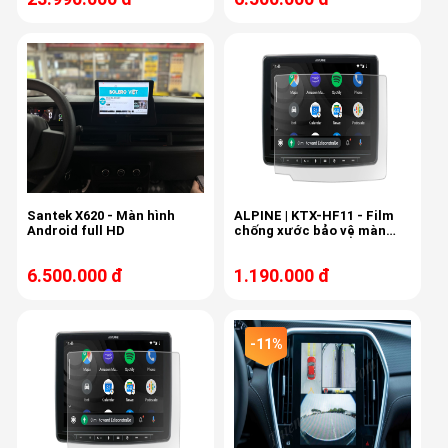
Santek X620 - Màn hình
ALPINE | KTX-HF11 - Film
Android full HD
chống xước bảo vệ màn
hình dành riêng cho Halo11
6.500.000 đ
1.190.000 đ
-11%