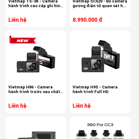
Vietmap TS-3K - Camera
Vietmap SC620 - Bộ camera
hành trình cao cấp ghi hình
gương điện tử quan sát hai
trước 3K sau Full HD
bên
Liên hệ
8.990.000 đ
Vietmap H86 - Camera
Vietmap H9S - Camera
hành trình trước sau chất
hành trình Full HD
lượng cao 4K
Liên hệ
Liên hệ