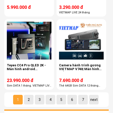
5.990.000 đ
3.290.000 đ
VIETMAP LIVE 24 tháng
Teyes CC4 Pro QLED 2K -
Camera hành trình gương
Màn hình android
VIETMAP V740| Màn hình
Qualcomm QCM 6490 8
hiển thị Android 11.26 inch
nhân
23.990.000 đ
7.690.000 đ
Sim DATA 1 tháng. VIETMAP LIVE
Thẻ 64GB Sim DATA 12 tháng
PRO 36 tháng
VIETMAP LIVE 36 tháng
1
2
3
4
5
6
7
next