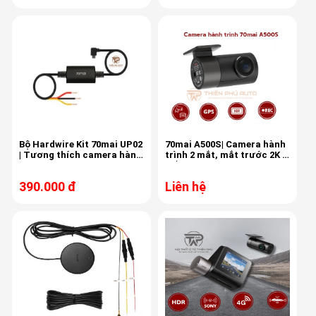
Bộ Hardwire Kit 70mai UP02
70mai A500S| Camera hành
| Tương thích camera hành
trình 2 mắt, mắt trước 2K -
trình 70mai chân Micro
mắt sau Full HD
USB
390.000 đ
Liên hệ