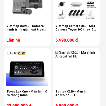
Vietmap DA250 - Camera
Vietmap camera 360 - Mắt
hành trình giám sát trực
Camera Teyes 360 thay lắp
tuyến
cho màn CC3 có modul
hoặc bị hỏng cam
Liên hệ
5.990.000 đ
Teyes Lux One - Màn hình ô
Santek X620 - Màn hình
tô thông minh
Android full HD
23.990.000 đ
6.500.000 đ