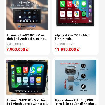
Alpine INE-AW409S - Màn
Alpine iLX-W650E - Màn
hình ô tô Android 9/10 inch
hình 7 inch
- CPU 4 nhân + RAM 2GB +
Carplay/Android Auto
7.900.000đ
11.990.000đ
ROM 32GB
7.900.000 đ
11.990.000 đ
Alpine iLX-F309E - Màn hình
Bộ Hardwire Kit cổng OBD II
ô tô 9 inch Carplay/Android
| Phụ kiện nguồn dành cho