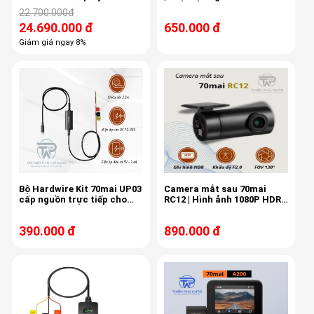
Auto (Halo9)
cam 70mai
22.700.000đ
24.690.000 đ
650.000 đ
Giảm giá ngay 8%
Bộ Hardwire Kit 70mai UP03
Camera mắt sau 70mai
cấp nguồn trực tiếp cho
RC12 | Hình ảnh 1080P HDR -
camera hành trình 70mai
FOV130°
chân Type-C
390.000 đ
890.000 đ