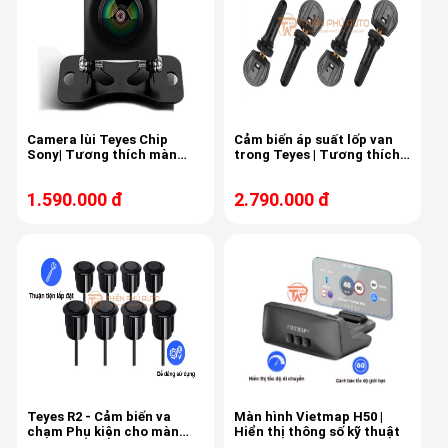
Camera lùi Teyes Chip
Cảm biến áp suất lốp van
Sony| Tương thích màn
trong Teyes | Tương thích
hình CC3 2K, Lux One, CC4
màn hình CC3 2K 360 - CC3L
Pro
- Lux One
1.590.000 đ
2.790.000 đ
Teyes R2 - Cảm biến va
Màn hình Vietmap H50 |
chạm Phụ kiện cho màn
Hiển thị thông số kỹ thuật
hình Teyes