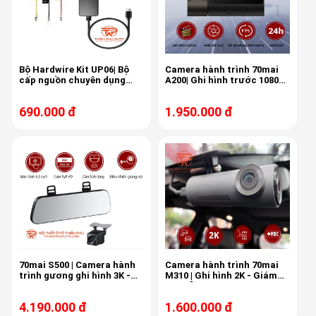
Bộ Hardwire Kit UP06| Bộ
Camera hành trình 70mai
cấp nguồn chuyên dụng
A200| Ghi hình trước 1080P
cho camera 70mai
HDR - Sau 1080P
690.000 đ
1.950.000 đ
70mai S500 | Camera hành
Camera hành trình 70mai
trình gương ghi hình 3K -
M310 | Ghi hình 2K - Giám
Góc rộng 138°
sát đỗ xe
4.190.000 đ
1.600.000 đ