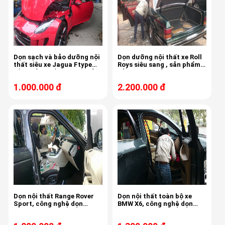
Dọn sạch và bảo dưỡng nội
Dọn dưỡng nội thất xe Roll
thất siêu xe Jagua Ftype
Roys siêu sang , sản phẩm
bằng sản phẩm Sonax, sản
của Sonax , sản xuất tại
xuất tại Đức
Đức
1.000.000 đ
2.200.000 đ
Dọn nội thất Range Rover
Dọn nội thất toàn bộ xe
Sport, công nghệ dọn
BMW X6, công nghệ dọn
Sonax Đức, chất làm sạch
Sonax Đức, chất làm sạch
và bảo dưỡng nội thất của
và bảo dưỡng nội thất của