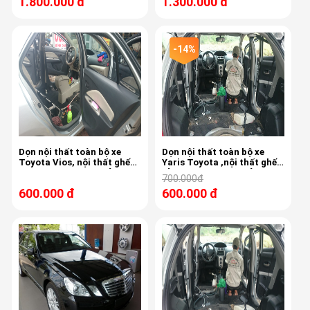
1.800.000 đ
1.300.000 đ
Sonax, sản xuất tại Đức.
Sonax, sản xuất tại Đức.
-14%
Dọn nội thất toàn bộ xe
Dọn nội thất toàn bộ xe
Toyota Vios, nội thất ghế
Yaris Toyota ,nội thất ghế
da, công nghệ dọn của
nỉ, công nghệ Mỹ , sử dụng
700.000đ
Automagic - Mỹ
máy dọn nội thất Tornador
600.000 đ
600.000 đ
chuyên nghiệp