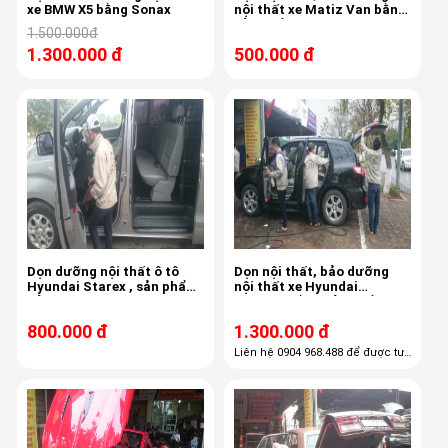
xe BMW X5 bằng Sonax
nội thất xe Matiz Van bằng
sản phẩm Automagic Mỹ ,
1.500.000đ
Waxone Gold Thái Lan tại
1.300.000 đ
500.000 đ
Thien Phu Auto
Dọn dưỡng nội thất ô tô
Dọn nội thất, bảo dưỡng
Hyundai Starex , sản phẩm
nội thất xe Hyundai
của Automagic Mỹ, Waxone
Santafe bằng sản phẩm
gold của Thái Lan
Sonax của Đức
800.000 đ
1.300.000 đ
Liên hệ 0904 968.488 để được tư
vấn