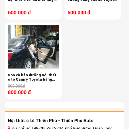
công nghệ Auto magic , sản
Altis
xuất tại Mỹ
600.000 đ
600.000 đ
Dọn và bảo dưỡng nội thất
ô tô Camry Toyota bằng
máy Automagic của USA
800.000đ
800.000 đ
Nội thất ô tô Thiên Phú - Thiên Phú Auto
Địa chỉ: Số 198-200-202-204, phố Việt Hưng, Quận Long