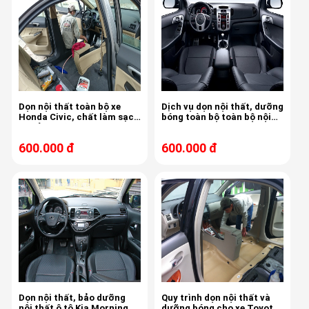
Dọn nội thất toàn bộ xe
Dịch vụ dọn nội thất, dưỡng
Honda Civic, chất làm sạch
bóng toàn bộ toàn bộ nội
và bảo dưỡng Auto Magic,
thất xe Kia Forte, công
sản xuất tại Mỹ
nghệ Automagic Mỹ,
600.000 đ
600.000 đ
Dọn nội thất, bảo dưỡng
Quy trình dọn nội thất và
nội thất ô tô Kia Morning,
dưỡng bóng cho xe Toyota