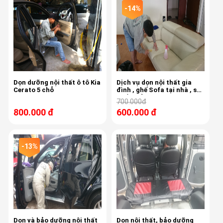
-14%
Dọn dưỡng nội thất ô tô Kia
Dịch vụ dọn nội thất gia
Cerato 5 chỗ
đình , ghế Sofa tại nhà , sản
phẩm của Sonax Đức
700.000đ
800.000 đ
600.000 đ
-13%
Dọn và bảo dưỡng nội thất
Dọn nội thất, bảo dưỡng