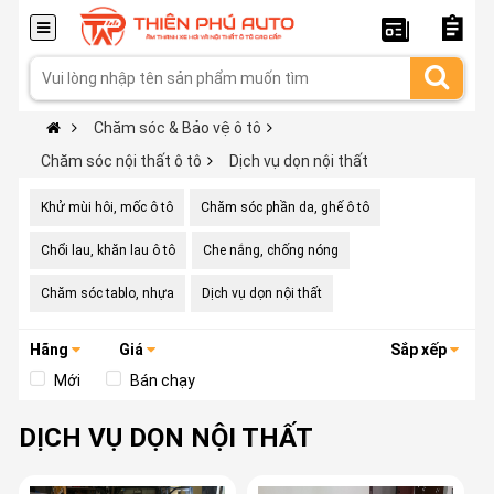
Chăm sóc & Bảo vệ ô tô
Chăm sóc nội thất ô tô
Dịch vụ dọn nội thất
Khử mùi hôi, mốc ô tô
Chăm sóc phần da, ghế ô tô
Chổi lau, khăn lau ô tô
Che nắng, chống nóng
Chăm sóc tablo, nhựa
Dịch vụ dọn nội thất
Hãng
Giá
Sắp xếp
Mới
Bán chạy
DỊCH VỤ DỌN NỘI THẤT