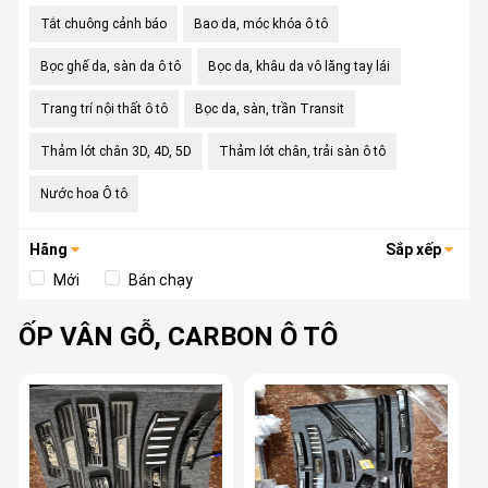
Tắt chuông cảnh báo
Bao da, móc khóa ô tô
Bọc ghế da, sàn da ô tô
Bọc da, khâu da vô lăng tay lái
Trang trí nội thất ô tô
Bọc da, sàn, trần Transit
Thảm lót chân 3D, 4D, 5D
Thảm lót chân, trải sàn ô tô
Nước hoa Ô tô
Hãng
Sắp xếp
Mới
Bán chạy
ỐP VÂN GỖ, CARBON Ô TÔ