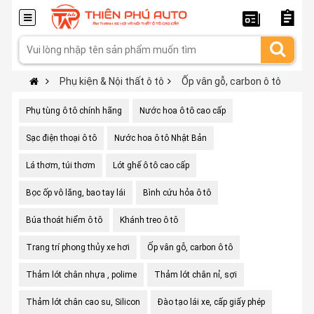
Phụ kiện & Nội thất ô tô
Ốp vân gỗ, carbon ô tô
Phụ tùng ô tô chính hãng
Nước hoa ô tô cao cấp
Sạc điện thoại ô tô
Nước hoa ô tô Nhật Bản
Lá thơm, túi thơm
Lót ghế ô tô cao cấp
Bọc ốp vô lăng, bao tay lái
Bình cứu hỏa ô tô
Búa thoát hiểm ô tô
Khánh treo ô tô
Trang trí phong thủy xe hơi
Ốp vân gỗ, carbon ô tô
Thảm lót chân nhựa , polime
Thảm lót chân nỉ, sợi
Thảm lót chân cao su, Silicon
Đào tạo lái xe, cấp giấy phép