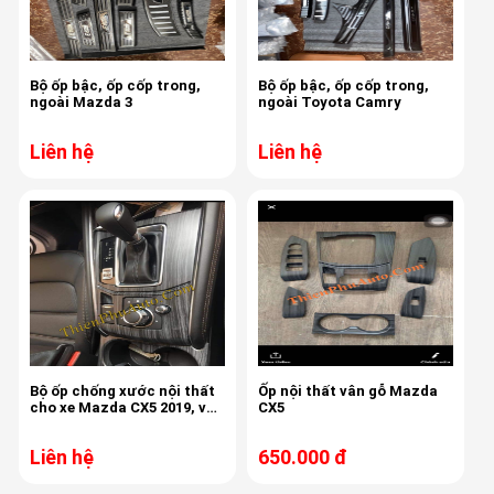
Bộ ốp bậc, ốp cốp trong,
Bộ ốp bậc, ốp cốp trong,
ngoài Mazda 3
ngoài Toyota Camry
Liên hệ
Liên hệ
Bộ ốp chống xước nội thất
Ốp nội thất vân gỗ Mazda
cho xe Mazda CX5 2019, vân
CX5
óc chó sang trọng
Liên hệ
650.000 đ