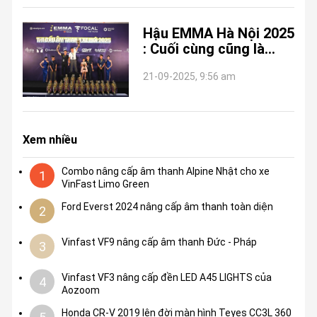
Hậu EMMA Hà Nội 2025
: Cuối cùng cũng là
phục vụ khách hàng!
21-09-2025, 9:56 am
Xem nhiều
Combo nâng cấp âm thanh Alpine Nhật cho xe
1
VinFast Limo Green
Ford Everst 2024 nâng cấp âm thanh toàn diện
2
Vinfast VF9 nâng cấp âm thanh Đức - Pháp
3
Vinfast VF3 nâng cấp đền LED A45 LIGHTS của
4
Aozoom
Honda CR-V 2019 lên đời màn hình Teyes CC3L 360