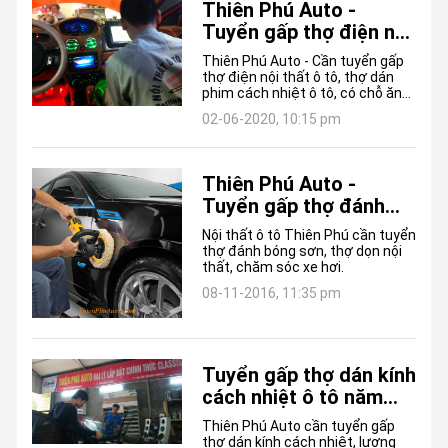
Thiên Phú Auto -
Tuyển gấp thợ điện nội
thất, thợ dán phim
Thiên Phú Auto - Cần tuyển gấp
cách nhiệt ô tô năm
thợ điện nội thất ô tô, thợ dán
phim cách nhiệt ô tô, có chỗ ăn
2020
ở, lương cao.
02-06-2020, 10:15 pm
Thiên Phú Auto -
Tuyển gấp thợ đánh
bóng sơn, dọn nội thất
Nội thất ô tô Thiên Phú cần tuyển
ô tô, chăm sóc nội
thợ đánh bóng sơn, thợ dọn nội
thất, chăm sóc xe hơi.
ngoại thất ô tô
08-11-2016, 11:35 pm
Tuyển gấp thợ dán kính
cách nhiệt ô tô năm
2020
Thiên Phú Auto cần tuyển gấp
thợ dán kính cách nhiệt, lương