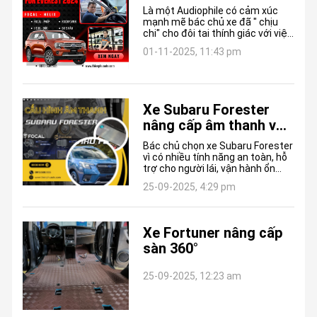
Là một Audiophile có cảm xúc
mạnh mẽ bác chủ xe đã " chịu
chi" cho đôi tai thính giác với việc
nâng cấp toàn diện âm thanh xe
01-11-2025, 11:43 pm
Ford Everest 2024. Với các thiết
bị nhập Đức - Pháp, nội địa Trung
Quốc đã cho chất âm làm bác
chủ xe thực sự hài lòng.
Xe Subaru Forester
nâng cấp âm thanh với
thiết bị nhập Đức -
Bác chủ chọn xe Subaru Forester
Pháp
vì có nhiều tính năng an toàn, hỗ
trợ cho người lái, vận hành ổn
định. Tuy nhiên hệ thống âm
25-09-2025, 4:29 pm
thanh xe với 6 loa chỉ đáp ứng
nhu cầu nghe cơ bản, không thỏa
mãn đôi tai có thính giác cao về
cảm thụ âm nhạc.
Xe Fortuner nâng cấp
sàn 360°
25-09-2025, 12:23 am