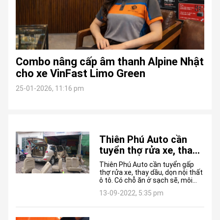
Combo nâng cấp âm thanh Alpine Nhật
cho xe VinFast Limo Green
25-01-2026, 11:16 pm
Thiên Phú Auto cần
tuyển thợ rửa xe, thay
dầu, dọn nội thất ô tô
Thiên Phú Auto cần tuyển gấp
năm 2020
thợ rửa xe, thay dầu, dọn nội thất
ô tô. Có chỗ ăn ở sạch sẽ, môi
trường làm việc chuyên nghiệp,
13-09-2022, 5:35 pm
lương thưởng hấp dẫn .