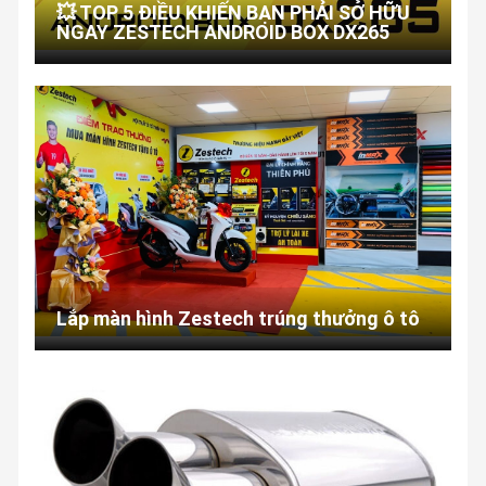
💥 TOP 5 ĐIỀU KHIẾN BẠN PHẢI SỞ HỮU
NGAY ZESTECH ANDROID BOX DX265
Lắp màn hình Zestech trúng thưởng ô tô