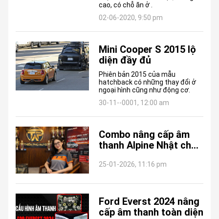
cao, có chỗ ăn ở .
02-06-2020, 9:50 pm
Mini Cooper S 2015 lộ
diện đầy đủ
Phiên bản 2015 của mẫu
hatchback có những thay đổi ở
ngoại hình cũng như động cơ.
30-11--0001, 12:00 am
Combo nâng cấp âm
thanh Alpine Nhật cho
xe VinFast Limo Green
25-01-2026, 11:16 pm
Ford Everst 2024 nâng
cấp âm thanh toàn diện