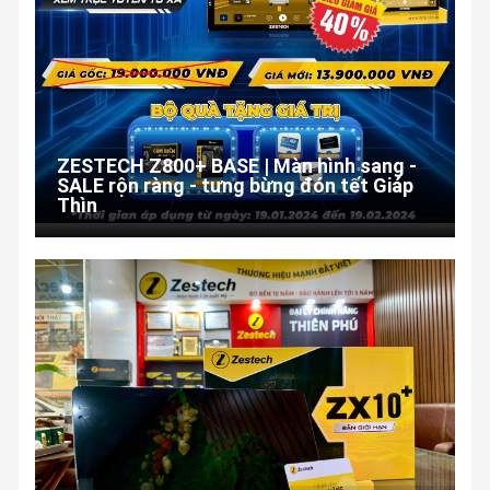
ZESTECH Z800+ BASE | Màn hình sang -
SALE rộn ràng - tưng bừng đón tết Giáp
Thìn