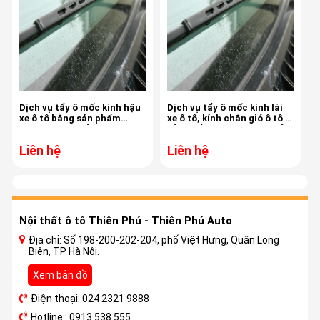
Dịch vụ tẩy ô mốc kính hậu
Dịch vụ tẩy ô mốc kính lái
xe ô tô bằng sản phẩm
xe ô tô, kính chắn gió ô tô ,
chuyên dụng của
sản phẩm chuyên dụng của
Automagic - Mỹ
Automagic - Mỹ
Liên hệ
Liên hệ
Nội thất ô tô Thiên Phú - Thiên Phú Auto
Địa chỉ: Số 198-200-202-204, phố Việt Hưng, Quận Long
Biên, TP Hà Nội.
Xem bản đồ
Điện thoại: 024 2321 9888
Hotline : 0913 538 555