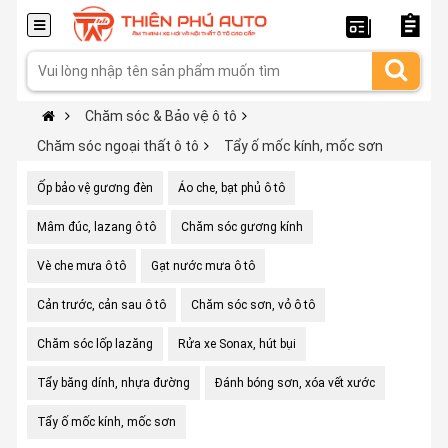
Chăm sóc & Bảo vệ ô tô
Chăm sóc ngoại thất ô tô
Tẩy ố mốc kính, mốc sơn
Ốp bảo vệ gương đèn
Áo che, bạt phủ ô tô
Mâm đúc, lazang ô tô
Chăm sóc gương kính
Vè che mưa ô tô
Gạt nước mưa ô tô
Cản trước, cản sau ô tô
Chăm sóc sơn, vỏ ô tô
Chăm sóc lốp lazăng
Rửa xe Sonax, hút bụi
Tẩy băng dính, nhựa đường
Đánh bóng sơn, xóa vết xước
Tẩy ố mốc kính, mốc sơn