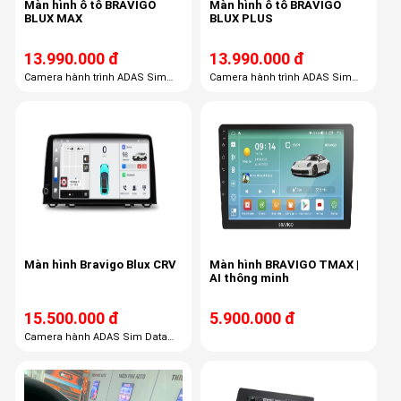
Màn hình ô tô BRAVIGO
Màn hình ô tô BRAVIGO
BLUX MAX
BLUX PLUS
13.990.000 đ
13.990.000 đ
Camera hành trình ADAS Sim
Camera hành trình ADAS Sim
Data 4G Thẻ nhớ 32 GB USB
data 4G Thẻ nhớ 32GB Vietmap
32GB Bản đồ Vietmap Live
Live
Màn hình Bravigo Blux CRV
Màn hình BRAVIGO TMAX |
AI thông minh
15.500.000 đ
5.900.000 đ
Camera hành ADAS Sim Data
4G. Thẻ nhớ 32GB. Vietmap live