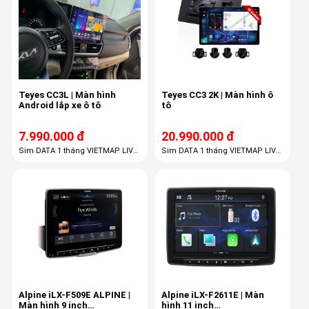
Teyes CC3L | Màn hình
Teyes CC3 2K | Màn hình ô
Android lắp xe ô tô
tô
7.990.000 đ
20.990.000 đ
Sim DATA 1 tháng VIETMAP LIVE
Sim DATA 1 tháng VIETMAP LIVE
PRO 36 tháng
PRO 36 tháng
Alpine iLX-F509E ALPINE |
Alpine iLX-F2611E | Màn
Màn hình 9 inch
hình 11 inch