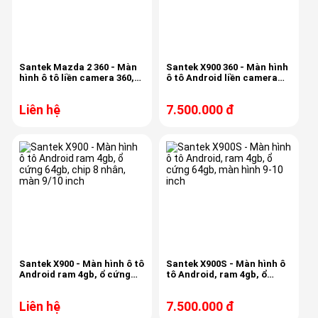
Santek Mazda 2 360 - Màn
Santek X900 360 - Màn hình
hình ô tô liền camera 360,
ô tô Android liền camera
ram 2gb, room 32gb,
360 xung quanh xe, ram
nguyên khối
4gb, bộ nhớ 64gb
Liên hệ
7.500.000 đ
Santek X900 - Màn hình ô tô
Santek X900S - Màn hình ô
Android ram 4gb, ổ cứng
tô Android, ram 4gb, ổ
64gb, chip 8 nhân, màn 9/10
cứng 64gb, màn hình 9-10
inch
inch
Liên hệ
7.500.000 đ