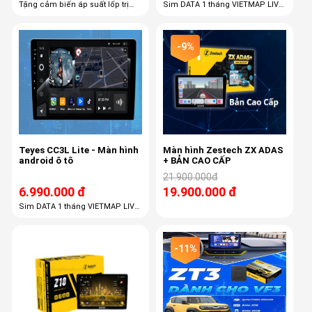
Tặng cảm biến áp suất lốp trị
Sim DATA 1 tháng VIETMAP LIVE
giá 3 tr500. Tặng sim 4G và USB
PRO 36 tháng
-9%
Teyes CC3L Lite - Màn hình
Màn hình Zestech ZX ADAS
android ô tô
+ BẢN CAO CẤP
21.900.000đ
6.990.000 đ
19.900.000 đ
Sim DATA 1 tháng VIETMAP LIVE
PRO 36 tháng
-11%