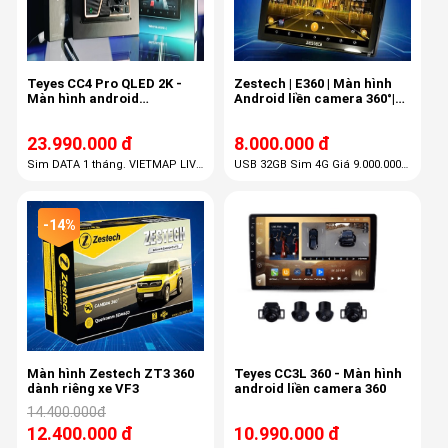
Teyes CC4 Pro QLED 2K -
Zestech | E360 | Màn hình
Màn hình android
Android liền camera 360°|
Qualcomm QCM 6490 8
Camera ghi hình xung
nhân
quanh, camera 360, cảnh
23.990.000 đ
8.000.000 đ
báo tốc độ, cam phạt nguội
Sim DATA 1 tháng. VIETMAP LIVE
USB 32GB Sim 4G Giá 9.000.000
PRO 36 tháng
đi kèm quà tặng: Cảm biến ASL
-14%
Màn hình Zestech ZT3 360
Teyes CC3L 360 - Màn hình
dành riêng xe VF3
android liền camera 360
14.400.000đ
12.400.000 đ
10.990.000 đ