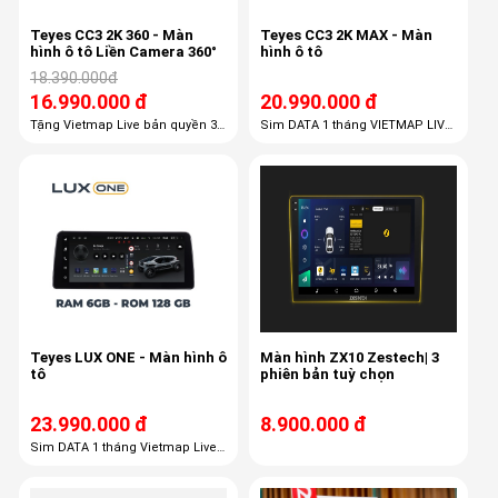
Teyes CC3 2K 360 - Màn
Teyes CC3 2K MAX - Màn
hình ô tô Liền Camera 360°
hình ô tô
18.390.000đ
16.990.000 đ
20.990.000 đ
Tặng Vietmap Live bản quyền 36
Sim DATA 1 tháng VIETMAP LIVE
tháng Tặng Sim Data 1 tháng
PRO 36 tháng
Tặng công lắp đặt trọn gói. Tặng
dưỡng giăc, phụ kiện Tặng gói
cân chỉnh âm thanh full xe
Teyes LUX ONE - Màn hình ô
Màn hình ZX10 Zestech| 3
tô
phiên bản tuỳ chọn
23.990.000 đ
8.900.000 đ
Sim DATA 1 tháng Vietmap Live
36 tháng