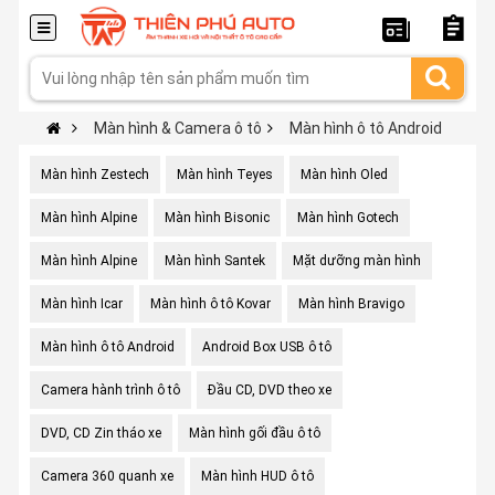
Màn hình & Camera ô tô
Màn hình ô tô Android
Màn hình Zestech
Màn hình Teyes
Màn hình Oled
Màn hình Alpine
Màn hình Bisonic
Màn hình Gotech
Màn hình Alpine
Màn hình Santek
Mặt dưỡng màn hình
Màn hình Icar
Màn hình ô tô Kovar
Màn hình Bravigo
Màn hình ô tô Android
Android Box USB ô tô
Camera hành trình ô tô
Đầu CD, DVD theo xe
DVD, CD Zin tháo xe
Màn hình gối đầu ô tô
Camera 360 quanh xe
Màn hình HUD ô tô