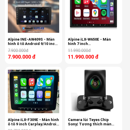
Alpine INE-AW409S - Màn
Alpine iLX-W650E - Màn
hình ô tô Android 9/10 inch
hình 7 inch
- CPU 4 nhân + RAM 2GB +
Carplay/Android Auto
7.900.000đ
11.990.000đ
ROM 32GB
7.900.000 đ
11.990.000 đ
Alpine iLX-F309E - Màn hình
Camera lùi Teyes Chip
ô tô 9 inch Carplay/Android
Sony| Tương thích màn
Auto (Halo9)
hình CC3 2K, Lux One, CC4