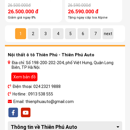
Carplay/Android Auto (
Carplay/Android Auto
26.500.000đ
26.590.000đ
Halo9)
(Halo11)
26.500.000 đ
26.590.000 đ
Giảm giá ngay 8%
Tặng ngay cặp loa Alpine
1
2
3
4
5
6
7
next
Nội thất ô tô Thiên Phú - Thiên Phú Auto
Địa chỉ: Số 198-200-202-204, phố Việt Hưng, Quận Long
Biên, TP Hà Nội.
Xem bản đồ
Điện thoại: 024 2321 9888
Hotline : 0913 538 555
Email: thienphuauto@gmail.com
Thông tin về Thiên Phú Auto