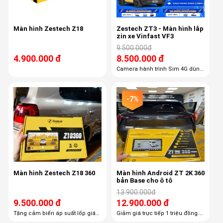
Màn hình Zestech Z18
Zestech ZT3 - Màn hình lắp
zin xe Vinfast VF3
9.500.000đ
4.900.000 đ
8.500.000 đ
Camera hành trình Sim 4G dùng
Free 1 tháng Thẻ nhớ ngoài
-7%
Màn hình Zestech Z18 360
Màn hình Android ZT 2K 360
bản Base cho ô tô
13.900.000đ
9.500.000 đ
12.900.000 đ
Tặng cảm biến áp suất lốp giá
Giảm giá trực tiếp 1 triệu đồng.
3.500.000 vnđ Tặng sim 4G dùng
Tặng sim 4G và Vietmap bản