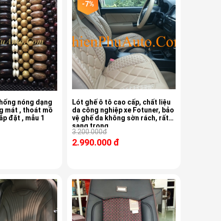
-7%
chống nóng dạng
Lót ghế ô tô cao cấp, chất liệu
g mát , thoát mồ
da công nghiệp xe Fotuner, bảo
lắp đặt , mẫu 1
vệ ghế da không sờn rách, rất
sang trọng
3.200.000đ
2.990.000 đ