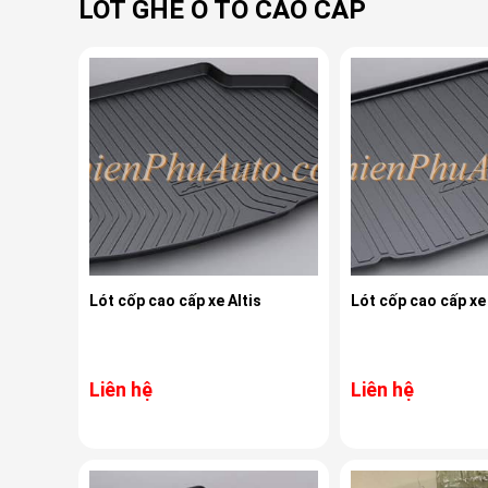
LÓT GHẾ Ô TÔ CAO CẤP
Lót cốp cao cấp xe Altis
Lót cốp cao cấp x
Liên hệ
Liên hệ