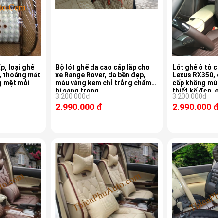
p, loại ghế
Bộ lót ghế da cao cấp lắp cho
Lót ghế ô tô c
i, thoáng mát
xe Range Rover, da bền đẹp,
Lexus RX350, 
g mệt mỏi
màu vàng kem chỉ trắng chấm
cấp không mùi, màu vàng k
bi sang trọng
thiết kế đẹp, có gối tựa 
3.200.000đ
3.200.000đ
bộ
2.990.000 đ
2.990.000 