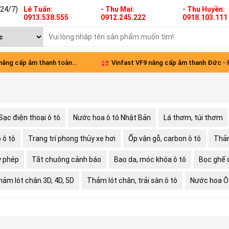
(24/7)
Lê Tuấn:
- Thu Mai:
- Thu Huyền:
0913.538.555
0912.245.222
0918.103.111
 nâng cấp âm thanh toàn
Vinfast VF9 nâng cấp âm thanh Đức -
Sạc điện thoại ô tô
Nước hoa ô tô Nhật Bản
Lá thơm, túi thơm
 ô tô
Trang trí phong thủy xe hơi
Ốp vân gỗ, carbon ô tô
Thảm
y phép
Tắt chuông cảnh báo
Bao da, móc khóa ô tô
Bọc ghế d
hảm lót chân 3D, 4D, 5D
Thảm lót chân, trải sàn ô tô
Nước hoa Ô