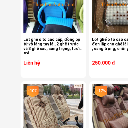
Lót ghế ô tô cao cấp, đồng bộ
Lót ghế ô tô cao cấ
từ vô lăng tay lái, 2 ghế trước
đơn lắp cho ghế lá
và 3 ghế sau, sang trọng, tươi
, sang trọng, chốn
trẻ
Liên hệ
250.000 đ
-10%
-17%