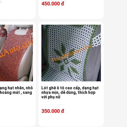
đ
450.000 đ
dạng hạt nhãn, nhỏ
Lót ghê ô tô cao cấp, dạng hạt
thoáng mát , sang
nhựa mịn, dễ dùng, thích hợp
với phụ nữ
350.000 đ