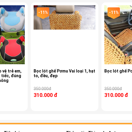
Nẵng)
-11%
-11%
o vệ trẻ em,
Bọc lót ghế Pơmu Vai loại 1, hạt
Bọc lót ghế 
 tiếc, đúng
to, đều, đẹp
thông
350.000đ
350.000đ
310.000 đ
310.000 đ