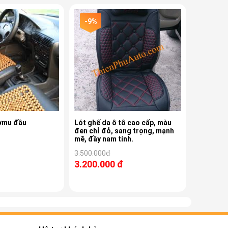
-9%
Pơmu đầu
Lót ghế da ô tô cao cấp, màu
đen chỉ đỏ, sang trọng, mạnh
mẽ, đầy nam tính.
3.500.000đ
3.200.000 đ