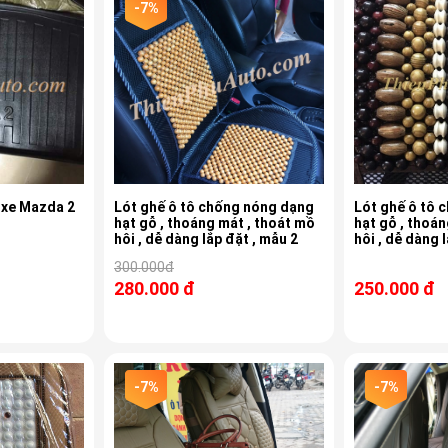
-7%
 xe Mazda 2
Lót ghế ô tô chống nóng dạng
Lót ghế ô tô 
hạt gỗ , thoáng mát , thoát mồ
hạt gỗ , thoán
hôi , dễ dàng lắp đặt , mẫu 2
hôi , dễ dàng 
300.000đ
280.000 đ
250.000 đ
-7%
-7%