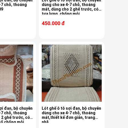
ợi đan, bộ chuyên
Lót ghế ô tô sợi đan, bộ chuyên
-7 chỗ, thoáng
dùng cho xe 4-7 chỗ, thoáng
P-09
mát, dùng cho 2 ghế trước, có
tựa lưng, chống mỏi
450.000 đ
ợi đan, bộ chuyên
Lót ghế ô tô sợi đan, bộ chuyên
-7 chỗ, thoáng
dùng cho xe 4-7 chỗ, thoáng
 2 ghế trước, có
mát,thiết kế đơn giản, trang
 cổ chống mỏi
nhã