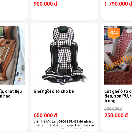
900.000 đ
1.790.000 
-34%
p, chất liệu
Ghế ngồi ô tô cho bé
Lót ghế ô tô 
àn hảo
đẹp, sơn PU, 
trọng
380.000đ
650.000 đ
250.000 đ
Liên hệ Ms Lan
0904 968.488
để nhận
ghế tại nhà.Miễn phí giao hàng tại các
tỉnh miền Bắc (TP Hồ Chí Minh và Đà