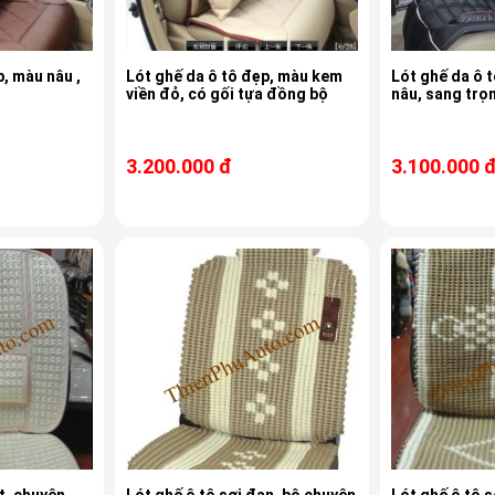
p, màu nâu ,
Lót ghế da ô tô đẹp, màu kem
Lót ghế da ô 
ộ
viền đỏ, có gối tựa đồng bộ
nâu, sang trọ
3.200.000 đ
3.100.000 