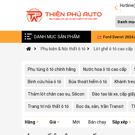
Hotline
:
DANH MỤC SẢN PHẨM
Combo nâng cấp âm thanh Alpine Nhật cho
Ford Everst 2024
Phụ kiện & Nội thất ô tô
Lót ghế ô tô cao cấp
xe VinFast Limo Green
diện
Phụ tùng ô tô chính hãng
Nước hoa ô tô cao cấp
Bình cứu hỏa ô tô
Búa thoát hiểm ô tô
Khánh treo
Thảm lót chân cao su, Silicon
Đào tạo lái xe, cấp giấ
Trang trí nội thất ô tô
Bọc da, sàn, trần Transit
T
Hãng
Giá
Mới
Bán chạy
Sắp xếp