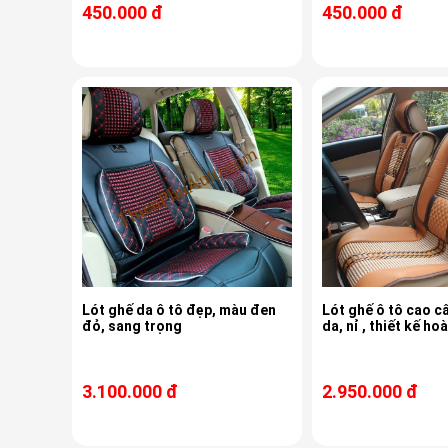
450.000 đ
450.000 đ
Lót ghế da ô tô đẹp, màu đen
Lót ghế ô tô cao cấ
đỏ, sang trọng
da, nỉ , thiết kế ho
3.100.000 đ
2.950.000 đ