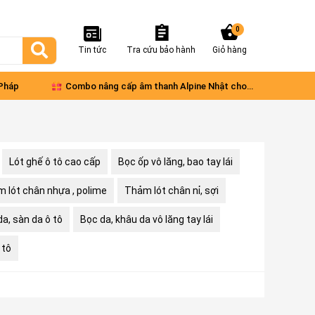
0
Tin tức
Tra cứu bảo hành
Giỏ hàng
 Pháp
Combo nâng cấp âm thanh Alpine Nhật cho
Ford 
xe VinFast Limo Green
diện
Lót ghế ô tô cao cấp
Bọc ốp vô lăng, bao tay lái
 lót chân nhựa , polime
Thảm lót chân nỉ, sợi
a, sàn da ô tô
Bọc da, khâu da vô lăng tay lái
 tô