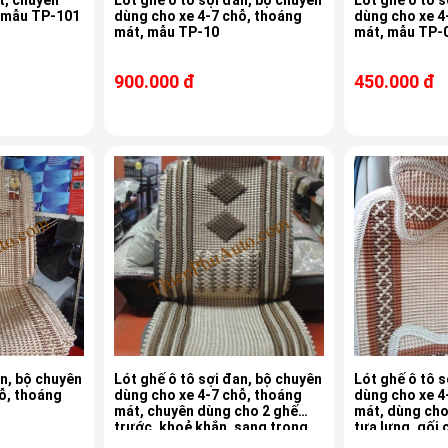
t, chuyên
Lót ghế ô tô sợi đan, bộ chuyên
Lót ghế ô tô s
, mẫu TP-101
dùng cho xe 4-7 chỗ, thoáng
dùng cho xe 4
mát, mẫu TP-10
mát, mẫu T
900.000 đ
450.000 đ
an, bộ chuyên
Lót ghế ô tô sợi đan, bộ chuyên
Lót ghế ô tô s
ỗ, thoáng
dùng cho xe 4-7 chỗ, thoáng
dùng cho xe 4
mát, chuyên dùng cho 2 ghế
mát, dùng cho
trước, khoẻ khắn, sang trọng
tựa lưng, gối