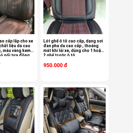
ao cấp lắp cho xe
Lót ghế ô tô cao cấp, dạng sơi
chất liệu da cao
đan pha da cao cấp , thoáng
em,
mát khi lái xe, dùng cho 1 hoặc
đồng
2 ghế trước ô tô
đ
950.000 đ