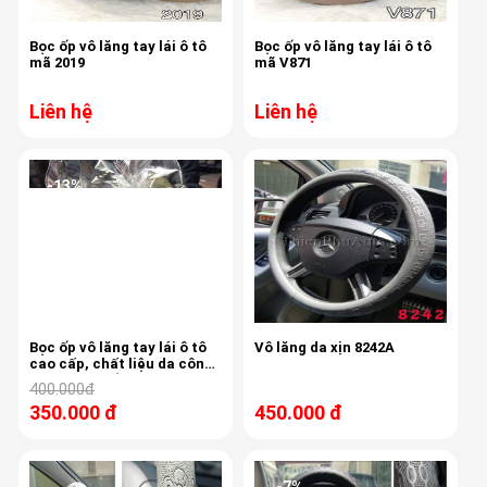
Bọc ốp vô lăng tay lái ô tô
Bọc ốp vô lăng tay lái ô tô
mã 2019
mã V871
Liên hệ
Liên hệ
-13%
Bọc ốp vô lăng tay lái ô tô
Vô lăng da xịn 8242A
cao cấp, chất liệu da công
nghiệp xịn, bền đẹp, màu
400.000đ
đen, kem , ghi
350.000 đ
450.000 đ
-7%