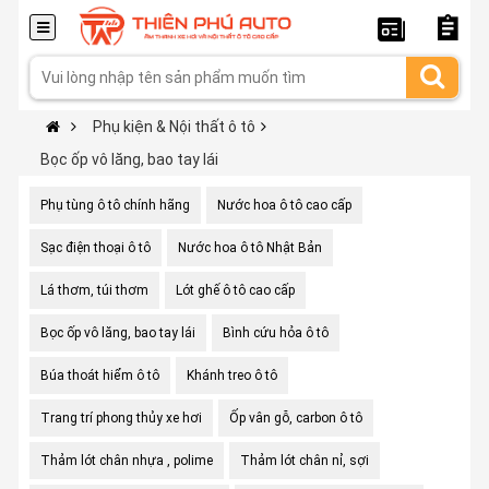
Phụ kiện & Nội thất ô tô
Bọc ốp vô lăng, bao tay lái
Phụ tùng ô tô chính hãng
Nước hoa ô tô cao cấp
Sạc điện thoại ô tô
Nước hoa ô tô Nhật Bản
Lá thơm, túi thơm
Lót ghế ô tô cao cấp
Bọc ốp vô lăng, bao tay lái
Bình cứu hỏa ô tô
Búa thoát hiểm ô tô
Khánh treo ô tô
Trang trí phong thủy xe hơi
Ốp vân gỗ, carbon ô tô
Thảm lót chân nhựa , polime
Thảm lót chân nỉ, sợi