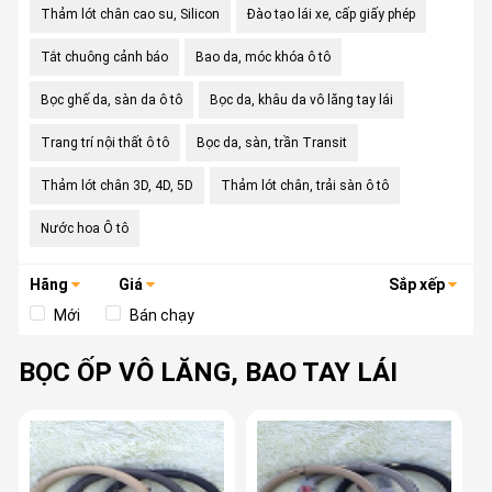
Thảm lót chân cao su, Silicon
Đào tạo lái xe, cấp giấy phép
Tắt chuông cảnh báo
Bao da, móc khóa ô tô
Bọc ghế da, sàn da ô tô
Bọc da, khâu da vô lăng tay lái
Trang trí nội thất ô tô
Bọc da, sàn, trần Transit
Thảm lót chân 3D, 4D, 5D
Thảm lót chân, trải sàn ô tô
Nước hoa Ô tô
Hãng
Giá
Sắp xếp
Mới
Bán chạy
BỌC ỐP VÔ LĂNG, BAO TAY LÁI