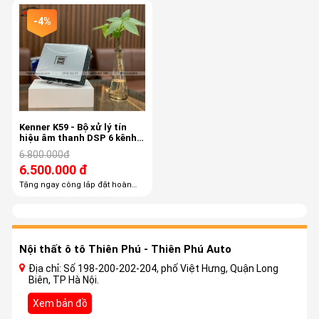
-4%
Kenner K59 - Bộ xử lý tín
hiệu âm thanh DSP 6 kênh
âmly, 8 kênh DSP
6.800.000đ
6.500.000 đ
Tặng ngay công lắp đặt hoàn
thiện, căn chỉnh DSP âm thanh
Tặng dây cắm zin cao cấp,
không cắt trích dây zin của xe
Tặng ngay bình giữ nhiệt Kenner
cao cấp.
Nội thất ô tô Thiên Phú - Thiên Phú Auto
Địa chỉ: Số 198-200-202-204, phố Việt Hưng, Quận Long
Biên, TP Hà Nội.
Xem bản đồ