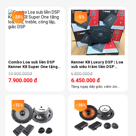
-28%
-5%
Combo Loa sub liền DSP
Kenner K8 Luxury DSP | Loa
Kenner K8 Super One tặng
sub siêu trầm liền DSP
loa, mid, treble, công lắp,
Kenner, 4 kênh âm ly
10.900.000đ
6.800.000đ
giắc DSP
7.900.000 đ
6.450.000 đ
Tặng ngay dây giắc cắm zin
theo xe giá 500k Tặng ngay công
lắp đặt, công căn chỉnh DSP
-15%
-16%