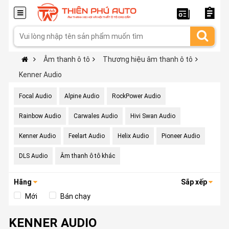
Âm thanh ô tô
Thương hiệu âm thanh ô tô
Kenner Audio
Focal Audio
Alpine Audio
RockPower Audio
Rainbow Audio
Carwales Audio
Hivi Swan Audio
Kenner Audio
Feelart Audio
Helix Audio
Pioneer Audio
DLS Audio
Âm thanh ô tô khác
Hãng
Sắp xếp
Mới
Bán chạy
KENNER AUDIO