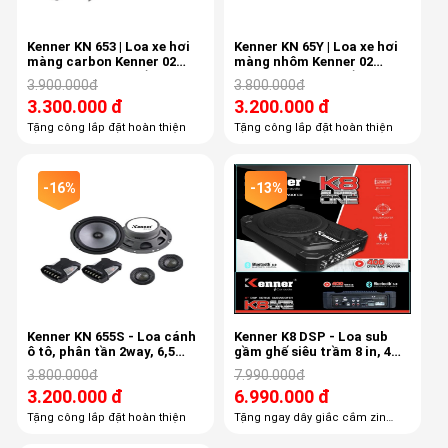
Kenner KN 653 | Loa xe hơi
Kenner KN 65Y | Loa xe hơi
màng carbon Kenner 02
màng nhôm Kenner 02
wooffer , 02 phân tần, 02
wooffer , 02 phân tần, 02
3.900.000đ
3.800.000đ
tweeter
tweeter
3.300.000 đ
3.200.000 đ
Tặng công lắp đặt hoàn thiện
Tặng công lắp đặt hoàn thiện
-16%
-13%
Kenner KN 655S - Loa cánh
Kenner K8 DSP - Loa sub
ô tô, phân tần 2way, 6,5
gầm ghế siêu trầm 8 in, 4
inch, 90db
kênh âm ly, DSP 6 kênh
3.800.000đ
7.990.000đ
3.200.000 đ
6.990.000 đ
Tặng công lắp đặt hoàn thiện
Tặng ngay dây giắc cắm zin
theo xe giá 500k Tặng ngay công
lắp đặt, công căn chỉnh DSP