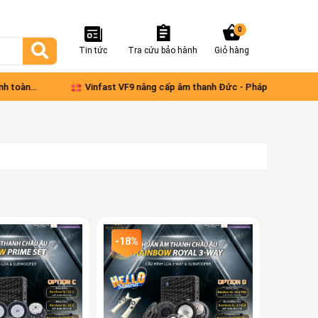
0
Tin tức
Tra cứu bảo hành
Giỏ hàng
oàn
Vinfast VF9 nâng cấp âm thanh Đức - Pháp
Comb
xe V
-18%