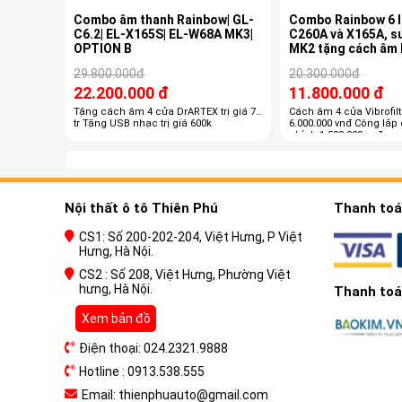
Combo âm thanh Rainbow| GL-
Combo Rainbow 6 l
C6.2| EL-X165S| EL-W68A MK3|
C260A và X165A, s
OPTION B
MK2 tặng cách â
29.800.000đ
20.300.000đ
22.200.000 đ
11.800.000 đ
Tặng cách âm 4 cửa DrARTEX trị giá 7
Cách âm 4 cửa Vibrofiltr
tr Tặng USB nhạc trị giá 600k
6.000.000 vnđ Công lắp 
chỉnh 1.500.000 vnđ
Nội thất ô tô Thiên Phú
Thanh toán
CS1: Số 200-202-204, Việt Hưng, P Việt
Hưng, Hà Nội.
CS2 : Số 208, Việt Hưng, Phường Việt
hưng, Hà Nội.
Thanh toán
Xem bản đồ
Điện thoại: 024.2321.9888
Hotline : 0913.538.555
Email: thienphuauto@gmail.com