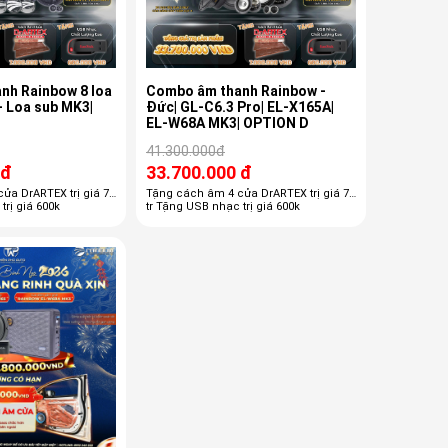
nh Rainbow 8 loa
Combo âm thanh Rainbow -
- Loa sub MK3|
Đức| GL-C6.3 Pro| EL-X165A|
EL-W68A MK3| OPTION D
41.300.000đ
 đ
33.700.000 đ
ửa DrARTEX trị giá 7
Tặng cách âm 4 cửa DrARTEX trị giá 7
trị giá 600k
tr Tặng USB nhạc trị giá 600k