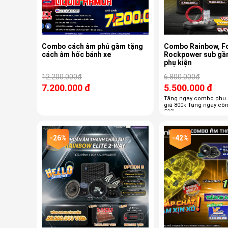
Combo cách âm phủ gầm tặng
Combo Rainbow, Fo
cách âm hốc bánh xe
Rockpower sub gầm 
phụ kiện
12.200.000đ
6.800.000đ
7.200.000 đ
5.500.000 đ
Tặng ngay combo phụ 
giá 800k Tặng ngay công lắp đặt giá
500k
-26%
-42%