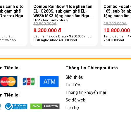
oa cánh ô tô
Combo Rainbow 4 loa phân tần
Combo Focal 4
ub gầm ghế
EL- C260S, sub gầm ghế EL-
165, sub Rain
m Drartex Nga
W68A MK3 tặng cách âm Nga
tặng cách âm 
DrArtex, usb nhạc
12.800.000đ
18.300.000đ
8.300.000 đ
10.800.000
 trị giá
Cách âm 2 cửa Dratex 3.900.000 vnđ
Tặng cách âm 4 
đặt và căn
USB nghe nhạc 600.000 vnđ
7.500.000 vnđ
 Tiện lợi
Thông tin ThienphuAuto
Giới thiệu
Tin Tức
Thông tin khuyến mại
 Tiện lợi
Sơ đồ web
Liên hệ