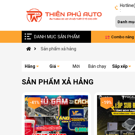
Hotline
:
DANH MỤC SẢN PHẨM
Vinfast VF9 nâng cấp âm thanh Đức - Pháp
Combo nâng cấp 
Sản phẩm xả hảng
xe VinFast Limo 
Hãng
Giá
Mới
Bán chạy
Sắp xếp
SẢN PHẨM XẢ HẢNG
-41%
-19%