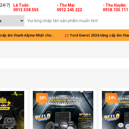
(24/7)
Lê Tuấn:
- Thu Mai:
- Thu Huyền:
0913.538.555
0912.245.222
0918.103.111
âm thanh Alpine Nhật cho
Ford Everst 2024 nâng cấp âm thanh t
Green
diện
-28%
-24%