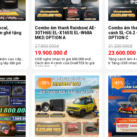
cal,
Combo âm thanh Rainbow| AE-
Combo âm tha
ghế tặng
30TH65| EL-X165S| EL-W68A
cánh SL-C6.2 
MK3| OPTION A
OPTION C
27.800.000đ
31.200.000đ
19.900.000 đ
23.600.000
kiện cao cấp
USB nghe nhạc trí giá 600.000 vnđ
Tặng cách âm 4 c
Cách âm 4 cánh cửa DraRTEX trị giá
tr Tặng USB nhạc 
7.000.000 vnđ
-35%
-41%