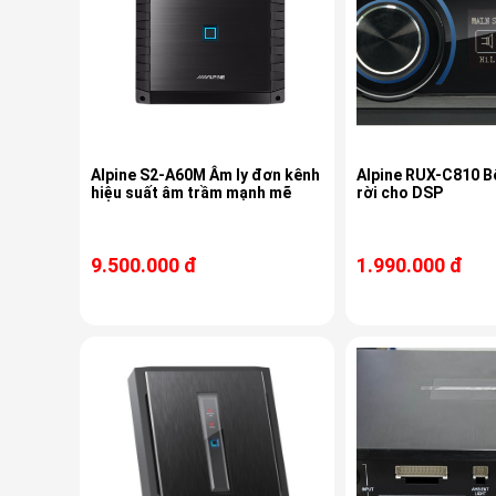
Alpine S2-A60M Âm ly đơn kênh
Alpine RUX-C810 B
hiệu suất âm trầm mạnh mẽ
rời cho DSP
9.500.000 đ
1.990.000 đ