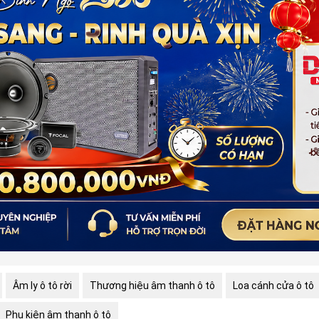
Âm ly ô tô rời
Thương hiệu âm thanh ô tô
Loa cánh cửa ô tô
Phụ kiện âm thanh ô tô