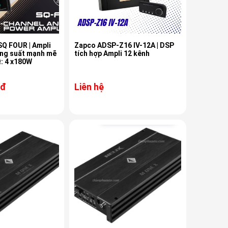
 FOUR | Ampli
Zapco ADSP-Z16 IV-12A | DSP
ông suất mạnh mẽ
tích hợp Ampli 12 kênh
: 4 x180W
 đ
Liên hệ