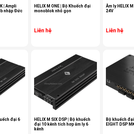
 | Ampli
HELIX M ONE | Bộ Khuếch đại
Âm ly HELIX M
ub nhập Đức
monoblok nhỏ gọn
24V
Liên hệ
Liên hệ
huếch đại 6
HELIX M SIX DSP | Bộ khuếch
Bộ khuếch đại
đại 10 kênh tích hơp âm ly 6
EIGHT DSP M
kênh