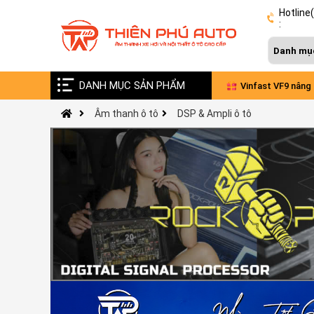
Hotline
:
DANH MỤC SẢN PHẨM
Vinfast VF9 nâng cấp âm thanh Đức - Pháp
Combo nâng cấp
Âm thanh ô tô
DSP & Ampli ô tô
xe VinFast Lim