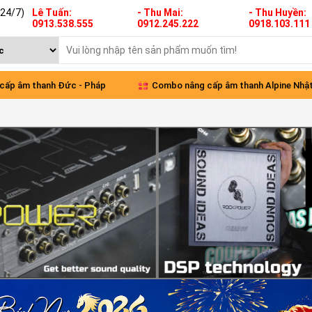
(24/7)
Lê Tuấn:
- Thu Mai:
- Thu Huyền:
0913.538.555
0912.245.222
0918.103.111
 âm thanh Alpine Nhật cho
Ford Everst 2024 nâng cấp âm thanh
o Green
diện