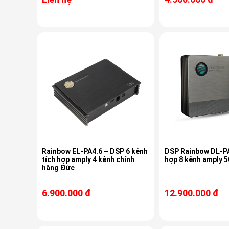
Rainbow EL-PA4.6 – DSP 6 kênh
DSP Rainbow DL-PA
tích hợp amply 4 kênh chính
hợp 8 kênh amply 
hãng Đức
6.900.000 đ
12.900.000 đ