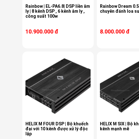
Rainbow | EL-PA6.8| DSP liền âm
Rainbow Dream 0.5K
ly | 8 kênh DSP , 6 kênh âm ly ,
chuyên đánh loa s
công suất 100w
10.900.000 đ
8.000.000 đ
HELIX M FOUR DSP | Bộ khuếch
HELIX M SIX | Bộ k
đại với 10 kênh được xử lý độc
kênh mạnh mẽ
lập