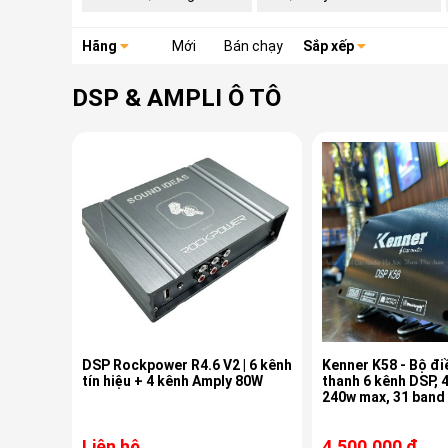
Hãng
Mới
Bán chạy
Sắp xếp
DSP & AMPLI Ô TÔ
DSP Rockpower R4.6 V2 | 6 kênh
Kenner K58 - Bộ đi
tín hiệu + 4 kênh Amply 80W
thanh 6 kênh DSP, 4
240w max, 31 band
Liên hệ
4.500.000 đ