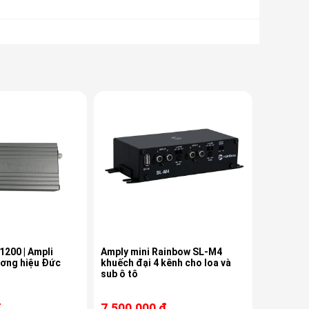
200 | Ampli
Amply mini Rainbow SL-M4
ương hiệu Đức
khuếch đại 4 kênh cho loa và
sub ô tô
đ
7.500.000 đ