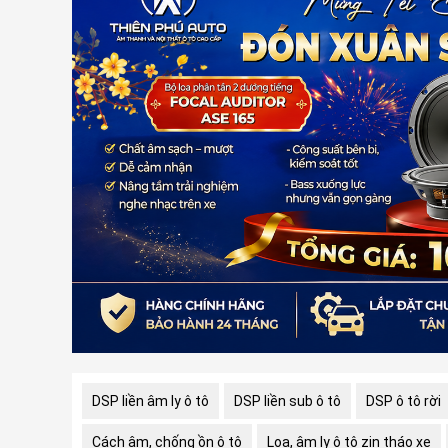
DSP liền âm ly ô tô
DSP liền sub ô tô
DSP ô tô rời
Cách âm, chống ồn ô tô
Loa, âm ly ô tô zin tháo xe