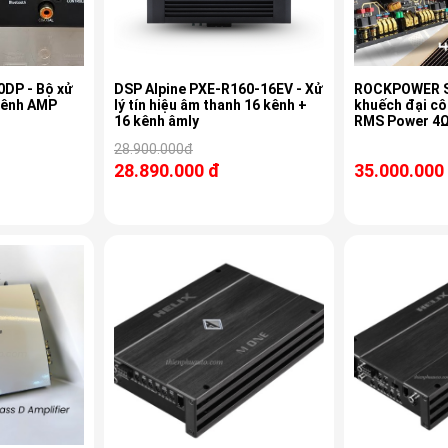
- Bộ xử
DSP Alpine PXE-R160-16EV - Xử
ROCKPOWER SQ
 kênh AMP
lý tín hiệu âm thanh 16 kênh +
khuếch đại c
16 kênh âmly
RMS Power 4Ω
28.900.000đ
28.890.000 đ
35.000.000