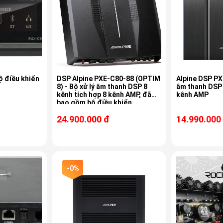
ộ điều khiển
DSP Alpine PXE-C80-88 (OPTIM
Alpine DSP PX
8) - Bộ xử lý âm thanh DSP 8
âm thanh DSP 
kênh tích hợp 8 kênh AMP, đã
kênh AMP
bao gồm bộ điều khiển
24.900.000 đ
14.990.000
-0%