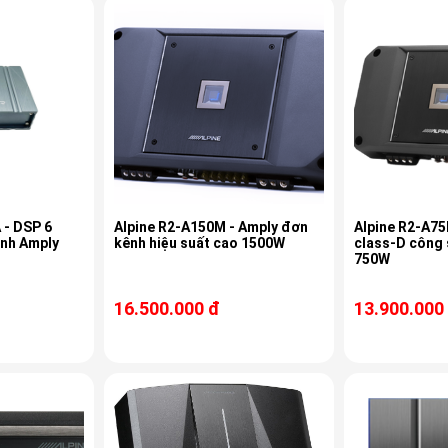
 - DSP 6
Alpine R2-A150M - Amply đơn
Alpine R2-A75
ênh Amply
kênh hiệu suất cao 1500W
class-D công
750W
16.500.000 đ
13.900.000