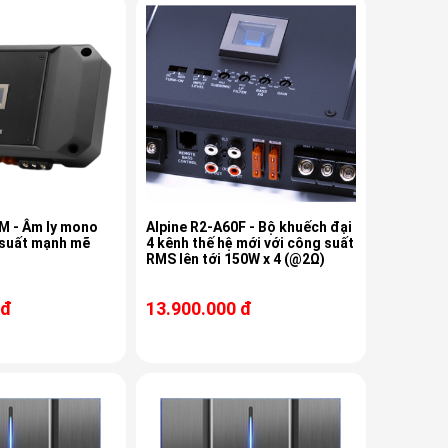
M - Âm ly mono
Alpine R2-A60F - Bộ khuếch đại
 suất mạnh mẽ
4 kênh thế hệ mới với công suất
RMS lên tới 150W x 4 (@2Ω)
 đ
13.900.000 đ