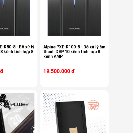
E-R80-8 - Bộ xử lý
Alpine PXE-R100-8 - Bộ xử lý âm
8 kênh tích hợp 8
thanh DSP 10 kênh tích hợp 8
kênh AMP
 đ
19.500.000 đ