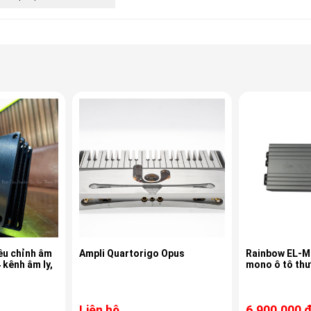
ều chỉnh âm
Ampli Quartorigo Opus
Rainbow EL-M1
 kênh âm ly,
mono ô tô th
Liên hệ
6.900.000 