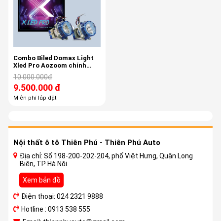
Combo Biled Domax Light
Xled Pro Aozoom chính
hãng tặng bóng led pha
10.000.000đ
9.500.000 đ
Miễn phí lắp đặt
Nội thất ô tô Thiên Phú - Thiên Phú Auto
Địa chỉ: Số 198-200-202-204, phố Việt Hưng, Quận Long
Biên, TP Hà Nội.
Xem bản đồ
Điện thoại: 024 2321 9888
Hotline : 0913 538 555