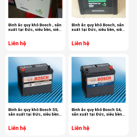
Bình ắc quy khô Bosch , sản
Bình ắc quy khô Bosch, sản
xuất tại Đức, siêu bền, siêu
xuất tại Đức, siêu bền, siêu
mạnh, 80AH, chuyên dùng
mạnh, 70AH, chuyên dùng
cho ô tô
cho ô tô
Liên hệ
Liên hệ
Bình ắc quy khô Bosch S5,
Bình ắc quy khô Bosch S4,
sản xuất tại Đức, siêu bền,
sản xuất tại Đức, siêu bền,
siêu mạnh, 65AH, chuyên
siêu mạnh, 45AH, chuyên
dùng cho ô tô
dùng cho ô tô
Liên hệ
Liên hệ