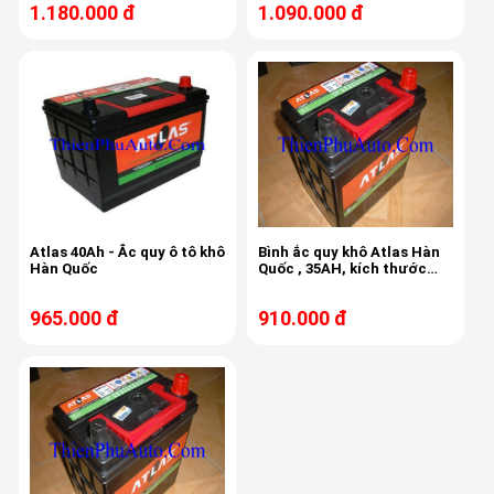
1.180.000 đ
1.090.000 đ
Atlas 40Ah - Ắc quy ô tô khô
Bình ắc quy khô Atlas Hàn
Hàn Quốc
Quốc , 35AH, kích thước
187x127x200x220
965.000 đ
910.000 đ