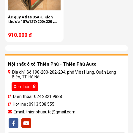
Ắc quy Atlas 35AH, Kích
thước 187x127x200x220 ,
cọc to
910.000 đ
Nội thất ô tô Thiên Phú - Thiên Phú Auto
Địa chỉ: Số 198-200-202-204, phố Việt Hưng, Quận Long
Biên, TP Hà Nội.
Xem bản đồ
Điện thoại: 024 2321 9888
Hotline : 0913 538 555
Email: thienphuauto@gmail.com