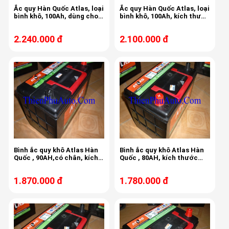
Ắc quy Hàn Quốc Atlas, loại
Ắc quy Hàn Quốc Atlas, loại
bình khô, 100Ah, dùng cho
bình khô, 100Ah, kích thước
Mercedes, cọc thụt, kích
330x172x218x242
thước 330x172x218x242
2.240.000 đ
2.100.000 đ
Bình ắc quy khô Atlas Hàn
Bình ắc quy khô Atlas Hàn
Quốc , 90AH,có chân, kích
Quốc , 80AH, kích thước
thước 302x172x200x220
302x172x200x220
1.870.000 đ
1.780.000 đ