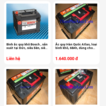
Bình ắc quy khô Bosch , sản
Ắc quy Hàn Quốc Atlas, loại
xuất tại Đức, siêu bền, siêu
bình khô, 68Ah, dùng cho
mạnh, 35AH, chuyên dùng
Ford Mondeo, cọc thụt,
cho ô tô
kích thước
Liên hệ
1.640.000 đ
277x174x175x175