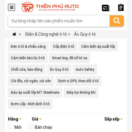
Điện & Công nghệ ô tô
Ắc Quy ô tô
Đèn ô tô & chiếu sáng
Cốp điện ô tô
Cảm biến áp suất lốp
Cảm biến báo lùi ô tô
Smart key, đề nổ từ xa
Chốt cửa, báo động
Ắc Quy ô tô
Auto Safety
Còi đĩa, còi ngân, còi sên
Định vị GPS, theo dõi ô tô
Báo áp suất lốp MT Steelmate
Máy lọc không khí
Bơm Lốp - Kích bình ô tô
Hãng
Giá
Sắp xếp
Mới
Bán chạy