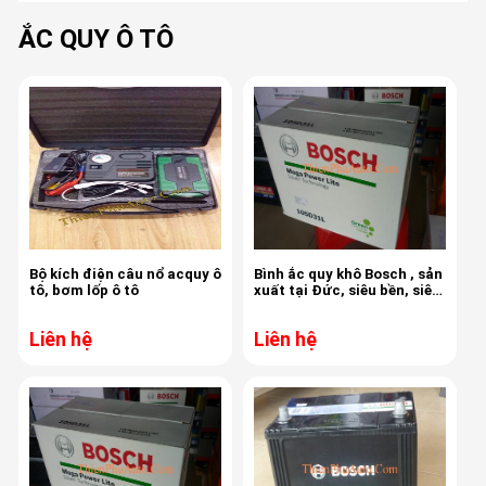
ẮC QUY Ô TÔ
Bộ kích điện câu nổ acquy ô
Bình ắc quy khô Bosch , sản
tô, bơm lốp ô tô
xuất tại Đức, siêu bền, siêu
mạnh, 90AH, chuyên dùng
cho ô tô
Liên hệ
Liên hệ