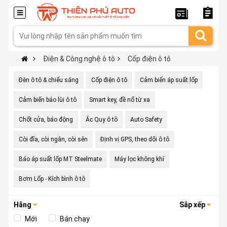
Điện & Công nghệ ô tô
Cốp điện ô tô
Đèn ô tô & chiếu sáng
Cốp điện ô tô
Cảm biến áp suất lốp
Cảm biến báo lùi ô tô
Smart key, đề nổ từ xa
Chốt cửa, báo động
Ắc Quy ô tô
Auto Safety
Còi đĩa, còi ngân, còi sên
Định vị GPS, theo dõi ô tô
Báo áp suất lốp MT Steelmate
Máy lọc không khí
Bơm Lốp - Kích bình ô tô
Hãng
Sắp xếp
Mới
Bán chạy