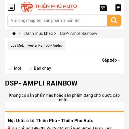
Danh mục khác
DSP- Ampli Rainbow
Loa Mid, Tweeter Rainbow Audio
Sắp xếp
Mới
Bán chạy
DSP- AMPLI RAINBOW
Không có sản phẩm nào hoặc sản phẩm đang chờ được cập
nhật...
Nội thất ô tô Thiên Phú - Thiên Phú Auto
Địa chỉ: Số 198-200-202-204, phố Việt Hưng, Quận Long