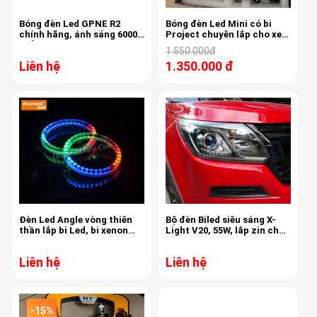
Bóng đèn Led GPNE R2
Bóng đèn Led Mini có bi
chính hãng, ánh sáng 6000k
Project chuyên lắp cho xe
, bảo hành 3 năm
bóng H4 pha cos chung
1.550.000đ
nhau
Liên hệ
1.350.000 đ
Đèn Led Angle vòng thiên
Bộ đèn Biled siêu sáng X-
thần lắp bi Led, bi xenon
Light V20, 55W, lắp zin cho
Aozoom
xe Chevrolet Corolado
Liên hệ
Liên hệ
-15%