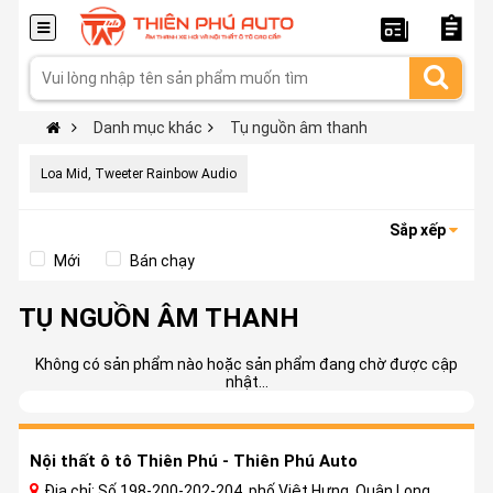
Danh mục khác
Tụ nguồn âm thanh
Loa Mid, Tweeter Rainbow Audio
Sắp xếp
Mới
Bán chạy
TỤ NGUỒN ÂM THANH
Không có sản phẩm nào hoặc sản phẩm đang chờ được cập
nhật...
Nội thất ô tô Thiên Phú - Thiên Phú Auto
Địa chỉ: Số 198-200-202-204, phố Việt Hưng, Quận Long