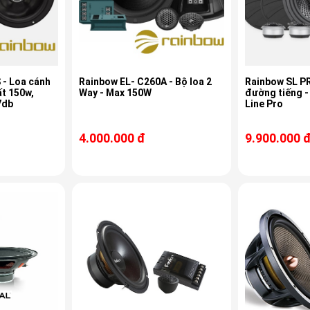
 - Loa cánh
Rainbow EL- C260A - Bộ loa 2
Rainbow SL PR
ất 150w,
Way - Max 150W
đường tiếng - 
7db
Line Pro
4.000.000 đ
9.900.000 