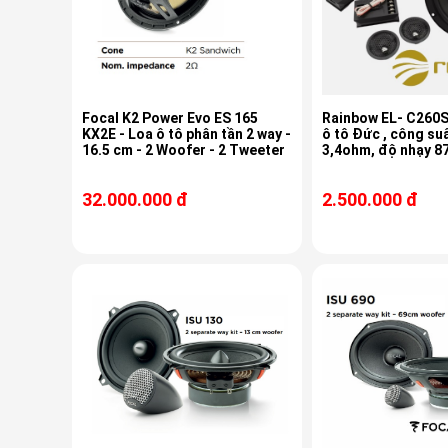
Focal K2 Power Evo ES 165
Rainbow EL- C260S
KX2E - Loa ô tô phân tần 2 way -
ô tô Đức , công su
16.5 cm - 2 Woofer - 2 Tweeter
3,4ohm, độ nhạy 8
32.000.000 đ
2.500.000 đ