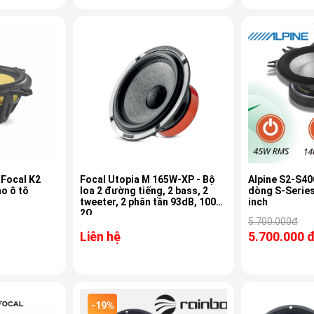
 Focal K2
Focal Utopia M 165W-XP - Bộ
Alpine S2-S40
o ô tô
loa 2 đường tiếng, 2 bass, 2
dòng S-Series
tweeter, 2 phân tần 93dB, 100W,
inch
2Ω
5.700.000đ
Liên hệ
5.700.000 
-19%