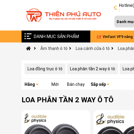
Hotline
:
DANH MỤC SẢN PHẨM
Ford Everst 2024 nâng cấp âm thanh toàn
Vinfast VF9 nâng
Âm thanh ô tô
Loa cánh cửa ô tô
Loa phân
diện
Loa đồng trục ô tô
Loa phân tần 2 way ô tô
Loa p
Hãng
Mới
Bán chạy
Sắp xếp
LOA PHÂN TẦN 2 WAY Ô TÔ