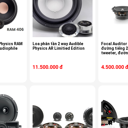
 Physics RAM
Loa phân tần 2 way Audible
Focal Auditor 
udiophile
Physics AR Limitied Edition
đường tiếng 2
tweeter, đườ
11.500.000 đ
4.500.000 