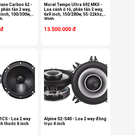
Nano Carbon 62 -
Morel Tempo Ultra 692 MKII -
 phân tần 2 way,
Loa cánh ô tô, phân tần 2 way,
 inch, 100/300w,
6x9 inch, 150/280w, 55-22khz,
db
90db
 đ
13.500.000 đ
1CS - Loa 2 way
Alpine S2-S40 - Loa 2 way đồng
ch thước 6 inch
trục 4 inch