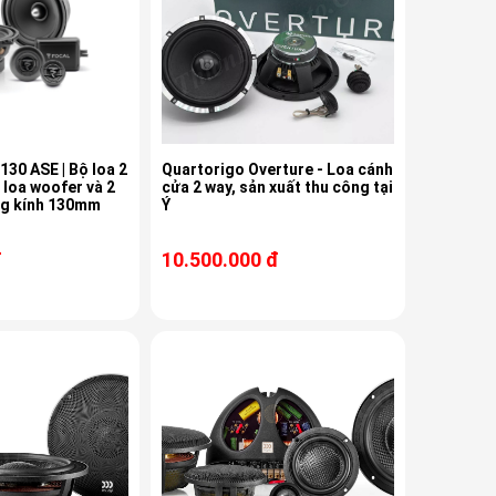
130 ASE | Bộ loa 2
Quartorigo Overture - Loa cánh
 loa woofer và 2
cửa 2 way, sản xuất thu công tại
ng kính 130mm
Ý
đ
10.500.000 đ