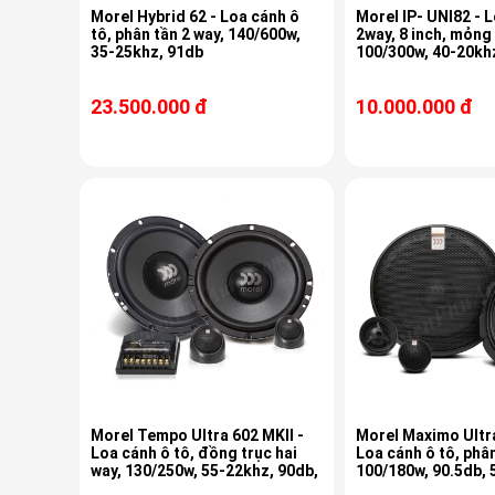
Morel Hybrid 62 - Loa cánh ô
Morel IP- UNI82 - L
tô, phân tần 2 way, 140/600w,
2way, 8 inch, mỏng
35-25khz, 91db
100/300w, 40-20kh
23.500.000 đ
10.000.000 đ
Morel Tempo Ultra 602 MKII -
Morel Maximo Ultra
Loa cánh ô tô, đồng trục hai
Loa cánh ô tô, phân
way, 130/250w, 55-22khz, 90db,
100/180w, 90.5db,