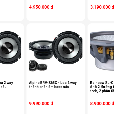
4.950.000 đ
3.190.000 
oa 2 way
Alpine BRV-S65C - Loa 2 way
Rainbow SL-C6
 sâu
thành phần âm bass sâu
ô tô 2 đường t
treb, 2 phân tầ
9.990.000 đ
8.900.000 