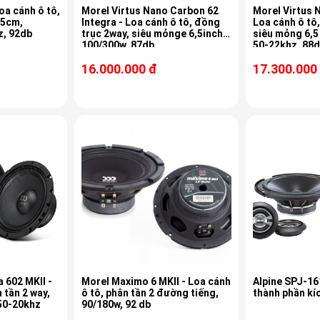
oa cánh ô tô,
Morel Virtus Nano Carbon 62
Morel Virtus 
 5cm,
Integra - Loa cánh ô tô, đồng
Loa cánh ô tô,
z, 92db
trục 2way, siêu mỏnge 6,5inch,
siêu mỏng 6,5
100/300w, 87db
50-22khz, 88
16.000.000 đ
17.300.000
 602 MKII -
Morel Maximo 6 MKII - Loa cánh
Alpine SPJ-16
 tần 2 way,
ô tô, phân tần 2 đường tiếng,
thành phần kí
 50-20khz
90/180w, 92 db