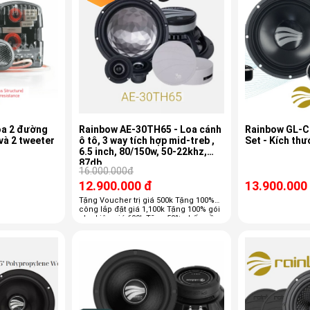
loa 2 đường
Rainbow AE-30TH65 - Loa cánh
Rainbow GL-C
và 2 tweeter
ô tô, 3 way tích hợp mid-treb ,
Set - Kích thư
6.5 inch, 80/150w, 50-22khz,
87db
16.000.000đ
12.900.000 đ
13.900.000
Tặng Voucher trị giá 500k Tặng 100%
công lắp đặt giá 1,100k Tặng 100% gói
phụ kiện giá 600k Tặng 50% chống ồn
trị giá 3800k