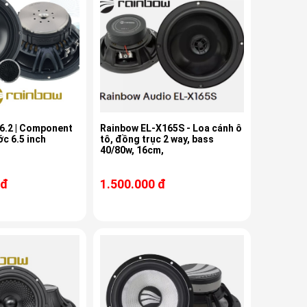
6.2 | Component
Rainbow EL-X165S - Loa cánh ô
ớc 6.5 inch
tô, đồng trục 2 way, bass
40/80w, 16cm,
 đ
1.500.000 đ