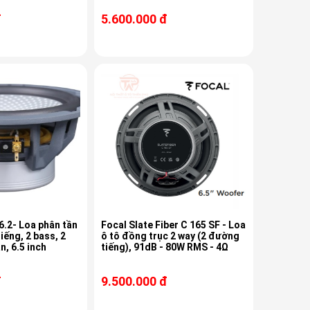
đ
5.600.000 đ
.2- Loa phân tần
Focal Slate Fiber C 165 SF - Loa
iếng, 2 bass, 2
ô tô đồng trục 2 way (2 đường
n, 6.5 inch
tiếng), 91dB - 80W RMS - 4Ω
đ
9.500.000 đ