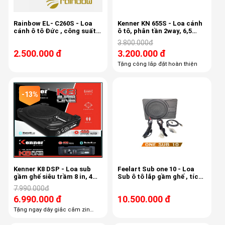
Rainbow EL- C260S - Loa
Kenner KN 655S - Loa cánh
cánh ô tô Đức , công suất
ô tô, phân tần 2way, 6,5
150w, 3,4ohm, độ nhạy 87db
inch, 90db
3.800.000đ
2.500.000 đ
3.200.000 đ
Tặng công lắp đặt hoàn thiện
-13%
Kenner K8 DSP - Loa sub
Feelart Sub one 10 - Loa
gầm ghế siêu trầm 8 in, 4
Sub ô tô lắp gầm ghế , tích
kênh âm ly, DSP 6 kênh
hợp 6 kênh âm ly, 6 kênh
7.990.000đ
Dsp,
6.990.000 đ
10.500.000 đ
Tặng ngay dây giắc cắm zin
theo xe giá 500k Tặng ngay công
lắp đặt, công căn chỉnh DSP