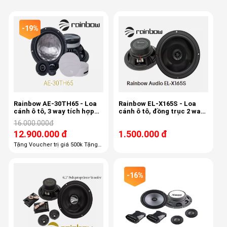
-19%
Rainbow AE-30TH65 - Loa
Rainbow EL-X165S - Loa
cánh ô tô, 3 way tích hợp
cánh ô tô, đồng trục 2 way,
mid-treb , 6.5 inch, 80/150w,
bass 40/80w, 16cm,
16.000.000đ
50-22khz, 87db
12.900.000 đ
1.500.000 đ
Tặng Voucher trị giá 500k Tặng
100% công lắp đặt giá 1,100k
Tặng 100% gói phụ kiện giá 600k
Tặng 50% chống ồn trị giá 3800k
-16%