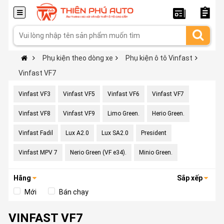
Phụ kiện theo dòng xe
Phụ kiện ô tô Vinfast
Vinfast VF7
Vinfast VF3
Vinfast VF5
Vinfast VF6
Vinfast VF7
Vinfast VF8
Vinfast VF9
Limo Green.
Herio Green.
Vinfast Fadil
Lux A2.0
Lux SA2.0
President
Vinfast MPV 7
Nerio Green (VF e34).
Minio Green.
Hãng
Sắp xếp
Mới
Bán chạy
VINFAST VF7