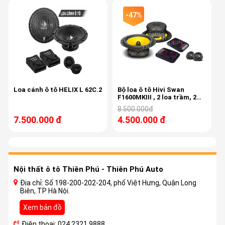
-47%
Loa cánh ô tô HELIX L 62C.2
Bộ loa ô tô Hivi Swan
F1600MKIII , 2 loa trầm, 2
loa treb, 2 phân tần cao
8.500.000đ
cấp
7.500.000 đ
4.500.000 đ
Nội thất ô tô Thiên Phú - Thiên Phú Auto
Địa chỉ: Số 198-200-202-204, phố Việt Hưng, Quận Long
Biên, TP Hà Nội.
Xem bản đồ
Điện thoại: 024 2321 9888