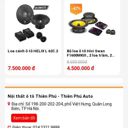
-47%
Loa cánh ô tô HELIX L 62C.2
Bộ loa ô tô Hivi Swan
F1600MKIII , 2 loa trầm, 2
loa treb, 2 phân tần cao
8.500.000đ
cấp
7.500.000 đ
4.500.000 đ
Nội thất ô tô Thiên Phú - Thiên Phú Auto
Địa chỉ: Số 198-200-202-204, phố Việt Hưng, Quận Long
Biên, TP Hà Nội.
Xem bản đồ
Điện thoại: 024 2321 9888