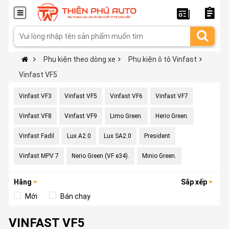
Phụ kiện theo dòng xe
Phụ kiện ô tô Vinfast
Vinfast VF5
Vinfast VF3
Vinfast VF5
Vinfast VF6
Vinfast VF7
Vinfast VF8
Vinfast VF9
Limo Green.
Herio Green.
Vinfast Fadil
Lux A2.0
Lux SA2.0
President
Vinfast MPV 7
Nerio Green (VF e34).
Minio Green.
Hãng
Sắp xếp
Mới
Bán chạy
VINFAST VF5