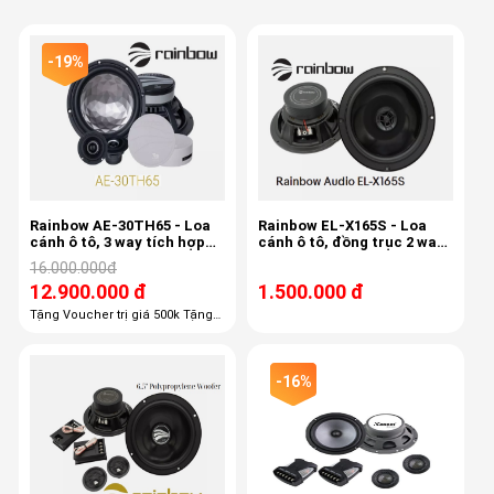
-19%
Rainbow AE-30TH65 - Loa
Rainbow EL-X165S - Loa
cánh ô tô, 3 way tích hợp
cánh ô tô, đồng trục 2 way,
mid-treb , 6.5 inch, 80/150w,
bass 40/80w, 16cm,
16.000.000đ
50-22khz, 87db
12.900.000 đ
1.500.000 đ
Tặng Voucher trị giá 500k Tặng
100% công lắp đặt giá 1,100k
Tặng 100% gói phụ kiện giá 600k
Tặng 50% chống ồn trị giá 3800k
-16%