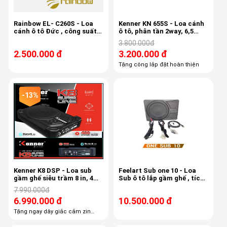
Rainbow EL- C260S - Loa
Kenner KN 655S - Loa cánh
cánh ô tô Đức , công suất
ô tô, phân tần 2way, 6,5
150w, 3,4ohm, độ nhạy 87db
inch, 90db
3.800.000đ
2.500.000 đ
3.200.000 đ
Tặng công lắp đặt hoàn thiện
-13%
Kenner K8 DSP - Loa sub
Feelart Sub one 10 - Loa
gầm ghế siêu trầm 8 in, 4
Sub ô tô lắp gầm ghế , tích
kênh âm ly, DSP 6 kênh
hợp 6 kênh âm ly, 6 kênh
7.990.000đ
Dsp,
6.990.000 đ
10.500.000 đ
Tặng ngay dây giắc cắm zin
theo xe giá 500k Tặng ngay công
lắp đặt, công căn chỉnh DSP