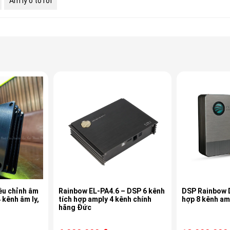
Âm ly ô tô rời
ều chỉnh âm
Rainbow EL-PA4.6 – DSP 6 kênh
DSP Rainbow D
 kênh âm ly,
tích hợp amply 4 kênh chính
hợp 8 kênh am
hãng Đức