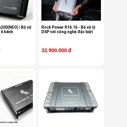
A200(NEO) | Bộ xử
Rock Power R16.16 - Bộ xử lý
P 6 kênh
DSP với công nghệ đặc biệt
đ
32.900.000 đ