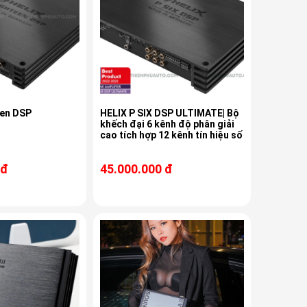
een DSP
HELIX P SIX DSP ULTIMATE| Bộ
khếch đại 6 kênh độ phân giải
cao tích hợp 12 kênh tín hiệu số
 đ
45.000.000 đ