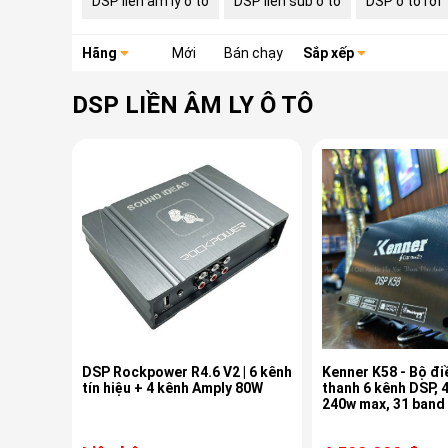
DSP liền âm ly ô tô
DSP liền sub ô tô
DSP ô tô rời
Hãng
Mới
Bán chạy
Sắp xếp
DSP LIỀN ÂM LY Ô TÔ
DSP Rockpower R4.6 V2 | 6 kênh
Kenner K58 - Bộ đi
tín hiệu + 4 kênh Amply 80W
thanh 6 kênh DSP, 4
240w max, 31 band