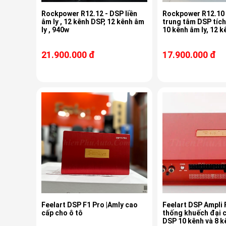
Rockpower R12.12 - DSP liền
Rockpower R12.10 -
âm ly , 12 kênh DSP, 12 kênh âm
trung tâm DSP tích
ly , 940w
10 kênh âm ly, 12 
21.900.000 đ
17.900.000 đ
Feelart DSP F1 Pro |Amly cao
Feelart DSP Ampli 
cấp cho ô tô
thống khuếch đại 
DSP 10 kênh và 8 k