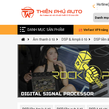
Hotline
:
DANH MỤC SẢN PHẨM
Ford Everst 2024 nâng cấp âm thanh toàn
Vinfast VF9 nâng
Âm thanh ô tô
DSP & Ampli ô tô
DSP liền â
diện