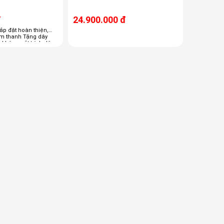
đ
24.900.000 đ
ắp đặt hoàn thiện,
m thanh Tặng dây
 không cắt trích dây
gay bình giữ nhiệt