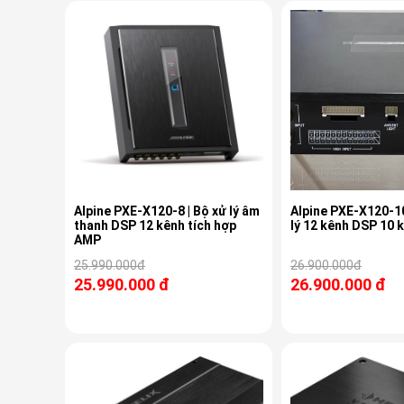
Alpine PXE-X120-8 | Bộ xử lý âm
Alpine PXE-X120-10DP 
thanh DSP 12 kênh tích hợp
lý 12 kênh DSP 10
AMP
25.990.000đ
26.900.000đ
25.990.000 đ
26.900.000 đ