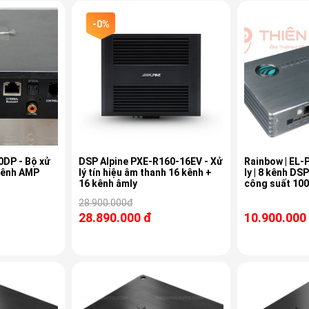
-0%
- Bộ xử
DSP Alpine PXE-R160-16EV - Xử
Rainbow | EL-P
 kênh AMP
lý tín hiệu âm thanh 16 kênh +
ly | 8 kênh DSP
16 kênh âmly
công suất 10
28.900.000đ
28.890.000 đ
10.900.000