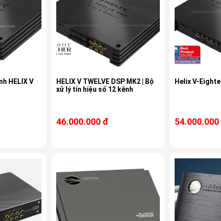
nh HELIX V
HELIX V TWELVE DSP MK2 | Bộ
Helix V-Eight
xử lý tín hiệu số 12 kênh
46.000.000 đ
54.000.000