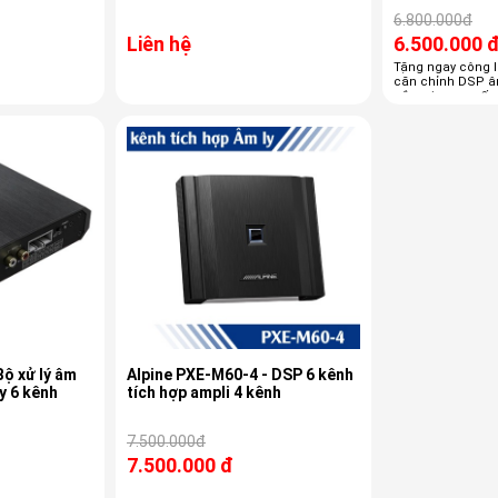
6.800.000đ
Liên hệ
6.500.000 
Tặng ngay công l
căn chỉnh DSP â
cắm zin cao cấp,
zin của xe Tặng n
Kenner cao cấp.
Bộ xử lý âm
Alpine PXE-M60-4 - DSP 6 kênh
m ly 6 kênh
tích hợp ampli 4 kênh
7.500.000đ
7.500.000 đ