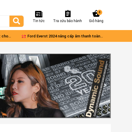
0
Tin tức
Tra cứu bảo hành
Giỏ hàng
t cho
Ford Everst 2024 nâng cấp âm thanh toàn
Vinf
diện