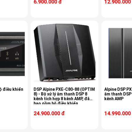
6.900.000 đ
12.900.000
ộ điều khiển
DSP Alpine PXE-C80-88 (OPTIM
Alpine DSP PX
8) - Bộ xử lý âm thanh DSP 8
âm thanh DSP 
kênh tích hợp 8 kênh AMP, đã
kênh AMP
bao gồm bộ điều khiển
24.900.000 đ
14.990.000