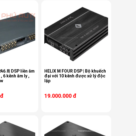
A6.8| DSP liền âm
HELIX M FOUR DSP | Bộ khuếch
 , 6 kênh âm ly ,
đại với 10 kênh được xử lý độc
0w
lập
 đ
19.000.000 đ