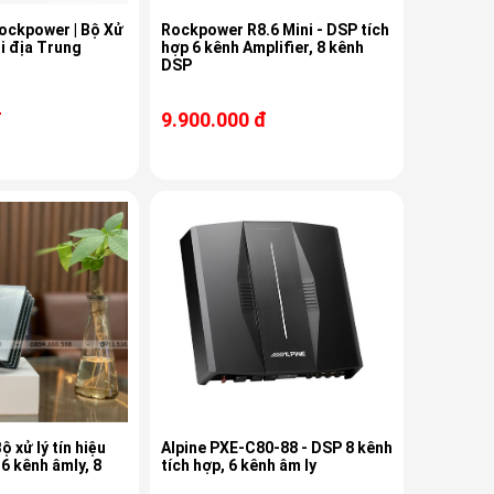
ockpower | Bộ Xử
Rockpower R8.6 Mini - DSP tích
ội địa Trung
hợp 6 kênh Amplifier, 8 kênh
DSP
đ
9.900.000 đ
ộ xử lý tín hiệu
Alpine PXE-C80-88 - DSP 8 kênh
6 kênh âmly, 8
tích hợp, 6 kênh âm ly