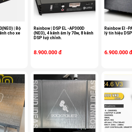
0(NEO) | Bộ
Rainbow | DSP EL -AP300D
Rainbow El -P
kênh cho xe
(NEO), 4 kênh âm ly 70w, 8 kênh
lý tín hiệu DS
DSP tuỳ chỉnh.
8.900.000 đ
6.900.000 