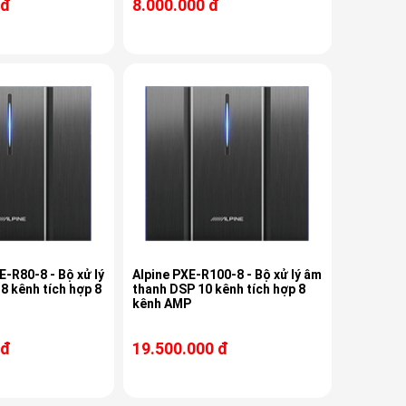
 đ
8.000.000 đ
E-R80-8 - Bộ xử lý
Alpine PXE-R100-8 - Bộ xử lý âm
8 kênh tích hợp 8
thanh DSP 10 kênh tích hợp 8
kênh AMP
 đ
19.500.000 đ