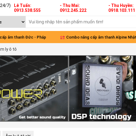
(24/7)
Lê Tuấn:
- Thu Mai:
- Thu Huyền:
0913.538.555
0912.245.222
0918.103.111
 cấp âm thanh Đức - Pháp
Combo nâng cấp âm thanh Alpine Nhậ
m ly ô tô
xe VinFast Limo Green