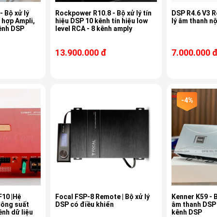
 Bộ xử lý
Rockpower R10.8 - Bộ xử lý tín
DSP R4.6 V3 R
 hợp Ampli,
hiệu DSP 10 kênh tín hiệu low
lý âm thanh n
kênh DSP
level RCA - 8 kênh amply
13.900.000 đ
7.000.000 
-4%
F10 |Hệ
Focal FSP-8 Remote | Bộ xử lý
Kenner K59 - B
công suất
DSP có điều khiển
âm thanh DSP 
ênh dữ liệu
kênh DSP