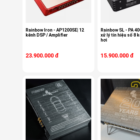
Rainbow Iron - AP1200SE| 12
Rainbow SL - PA 40
kênh DSP / Amplifier
xử lý tín hiệu số 8 
hơi
23.900.000 đ
15.900.000 đ