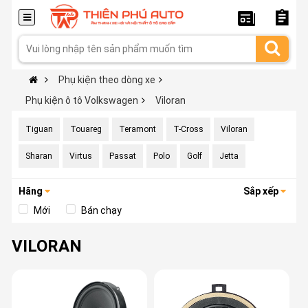
Phụ kiện theo dòng xe
Phụ kiện ô tô Volkswagen
Viloran
Tiguan
Touareg
Teramont
T-Cross
Viloran
Sharan
Virtus
Passat
Polo
Golf
Jetta
Hãng
Sắp xếp
Mới
Bán chạy
VILORAN