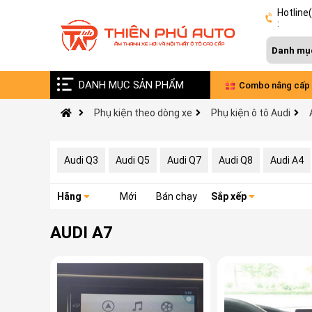
Hotline
:
DANH MỤC SẢN PHẨM
Vinfast VF9 nâng cấp âm thanh Đức - Pháp
Combo nâng cấp 
Phụ kiện theo dòng xe
Phụ kiện ô tô Audi
xe VinFast Limo 
Audi Q3
Audi Q5
Audi Q7
Audi Q8
Audi A4
Hãng
Mới
Bán chạy
Sắp xếp
AUDI A7