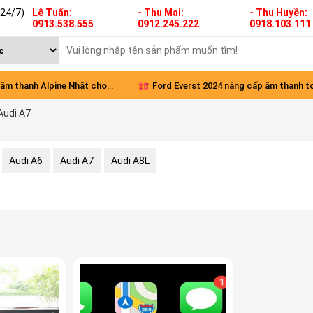
(24/7)
Lê Tuấn:
- Thu Mai:
- Thu Huyền:
0913.538.555
0912.245.222
0918.103.111
âm thanh Alpine Nhật cho
Ford Everst 2024 nâng cấp âm thanh t
Audi A7
Green
diện
Audi A6
Audi A7
Audi A8L