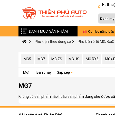
Hotline
:
DANH MỤC SẢN PHẨM
Vinfast VF9 nâng cấp âm thanh Đức - Pháp
Combo nâng cấp 
Phụ kiện theo dòng xe
Phụ kiện ô tô MG, BaiC
xe VinFast Limo 
MG5
MG7
MG ZS
MG HS
MG RX5
MG4 
Mới
Bán chạy
Sắp xếp
MG7
Không có sản phẩm nào hoặc sản phẩm đang chờ được cập