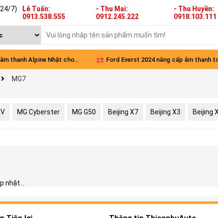
(24/7)
Lê Tuấn:
- Thu Mai:
- Thu Huyền:
0913.538.555
0912.245.222
0918.103.111
âm thanh Alpine Nhật cho
Ford Everst 2024 nâng cấp âm thanh t
MG7
Green
diện
EV
MG Cyberster
MG G50
Beijing X7
Beijing X3
Beijing
 nhật...