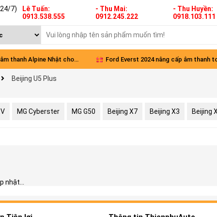
(24/7)
Lê Tuấn:
- Thu Mai:
- Thu Huyền:
0913.538.555
0912.245.222
0918.103.111
âm thanh Alpine Nhật cho
Ford Everst 2024 nâng cấp âm thanh t
Beijing U5 Plus
Green
diện
EV
MG Cyberster
MG G50
Beijing X7
Beijing X3
Beijing
 nhật...