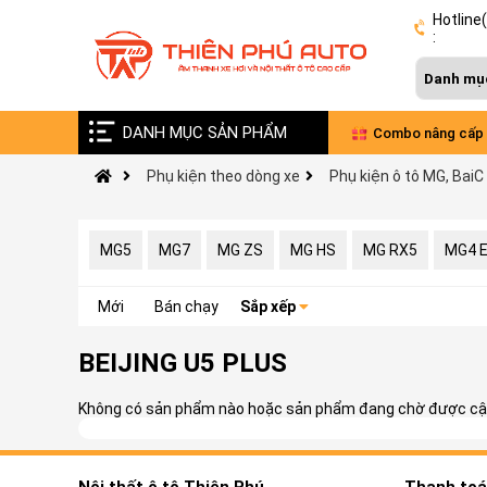
Hotline
:
DANH MỤC SẢN PHẨM
Vinfast VF9 nâng cấp âm thanh Đức - Pháp
Combo nâng cấp 
Phụ kiện theo dòng xe
Phụ kiện ô tô MG, BaiC
xe VinFast Limo 
MG5
MG7
MG ZS
MG HS
MG RX5
MG4 
Mới
Bán chạy
Sắp xếp
BEIJING U5 PLUS
Không có sản phẩm nào hoặc sản phẩm đang chờ được cập