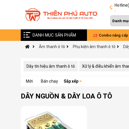
Hotline
:
DANH MỤC SẢN PHẨM
Vinfast VF9 nâng cấp âm thanh Đức - Pháp
Combo nâng cấp 
Âm thanh ô tô
Phụ kiện âm thanh ô tô
Dây
xe VinFast Limo 
Dây tín hiệu âm thanh ô tô
Xử lý & điều khiển âm tha
Mới
Bán chạy
Sắp xếp
DÂY NGUỒN & DÂY LOA Ô TÔ