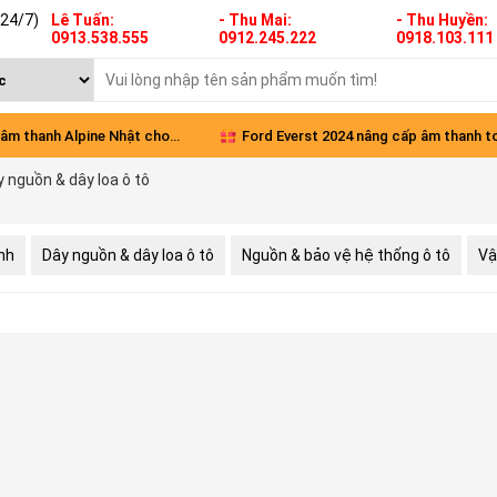
(24/7)
Lê Tuấn:
- Thu Mai:
- Thu Huyền:
0913.538.555
0912.245.222
0918.103.111
âm thanh Alpine Nhật cho
Ford Everst 2024 nâng cấp âm thanh t
 nguồn & dây loa ô tô
Green
diện
nh
Dây nguồn & dây loa ô tô
Nguồn & bảo vệ hệ thống ô tô
Vậ