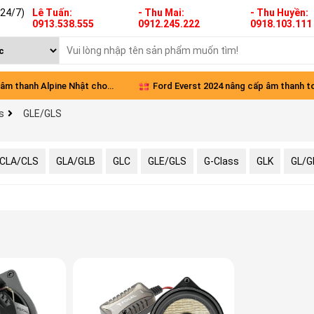
(24/7)
Lê Tuấn:
- Thu Mai:
- Thu Huyền:
0913.538.555
0912.245.222
0918.103.111
âm thanh Alpine Nhật cho
Ford Everst 2024 nâng cấp âm thanh t
s
GLE/GLS
Green
diện
CLA/CLS
GLA/GLB
GLC
GLE/GLS
G-Class
GLK
GL/G