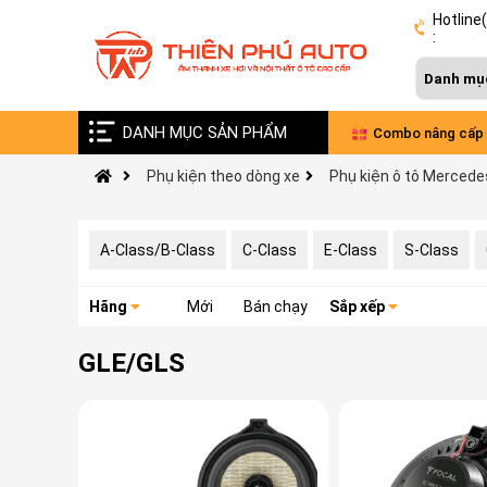
Hotline
:
DANH MỤC SẢN PHẨM
Vinfast VF9 nâng cấp âm thanh Đức - Pháp
Combo nâng cấp 
Phụ kiện theo dòng xe
Phụ kiện ô tô Mercede
xe VinFast Limo 
A-Class/B-Class
C-Class
E-Class
S-Class
Hãng
Mới
Bán chạy
Sắp xếp
GLE/GLS