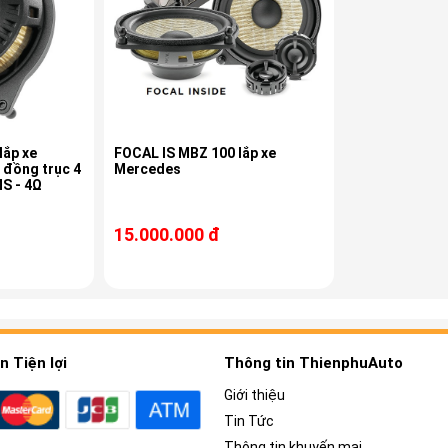
lắp xe
FOCAL IS MBZ 100 lắp xe
 đồng trục 4
Mercedes
S - 4Ω
15.000.000 đ
 Tiện lợi
Thông tin ThienphuAuto
Giới thiệu
Tin Tức
Thông tin khuyến mại