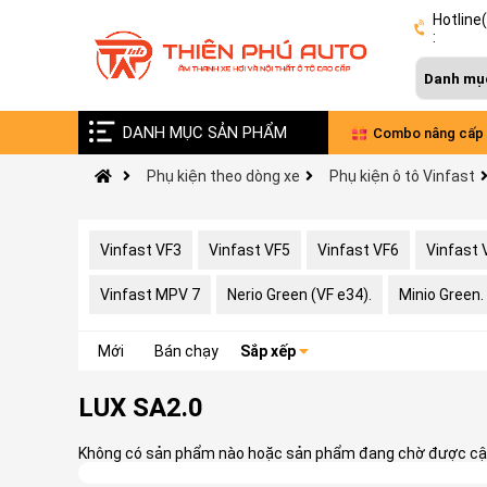
Hotline
:
DANH MỤC SẢN PHẨM
Vinfast VF9 nâng cấp âm thanh Đức - Pháp
Combo nâng cấp 
Phụ kiện theo dòng xe
Phụ kiện ô tô Vinfast
xe VinFast Limo 
Vinfast VF3
Vinfast VF5
Vinfast VF6
Vinfast 
Vinfast MPV 7
Nerio Green (VF e34).
Minio Green.
Mới
Bán chạy
Sắp xếp
LUX SA2.0
Không có sản phẩm nào hoặc sản phẩm đang chờ được cập