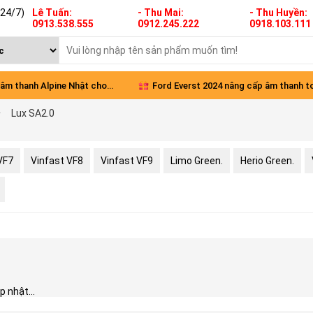
(24/7)
Lê Tuấn:
- Thu Mai:
- Thu Huyền:
0913.538.555
0912.245.222
0918.103.111
âm thanh Alpine Nhật cho
Ford Everst 2024 nâng cấp âm thanh t
Lux SA2.0
Green
diện
VF7
Vinfast VF8
Vinfast VF9
Limo Green.
Herio Green.
 nhật...