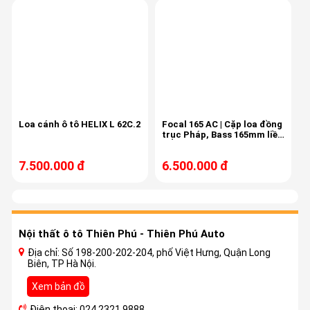
Tặng 50% chống ồn trị giá 3800k
Loa cánh ô tô HELIX L 62C.2
Focal 165 AC | Cặp loa đồng
trục Pháp, Bass 165mm liền
treble, màng carbon
7.500.000 đ
6.500.000 đ
Nội thất ô tô Thiên Phú - Thiên Phú Auto
Địa chỉ: Số 198-200-202-204, phố Việt Hưng, Quận Long
Biên, TP Hà Nội.
Xem bản đồ
Điện thoại: 024 2321 9888