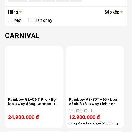
Hãng
Sắp xếp
Mới
Bán chạy
CARNIVAL
-19%
Rainbow GL-C6.3 Pro - Bộ
Rainbow AE-30TH65 - Loa
loa 3 way dòng Germanium
cánh ô tô, 3 way tích hợp
Line
mid-treb , 6.5 inch, 80/150w,
16.000.000đ
50-22khz, 87db
24.900.000 đ
12.900.000 đ
Tặng Voucher trị giá 500k Tặng
100% công lắp đặt giá 1,100k
Tặng 100% gói phụ kiện giá 600k