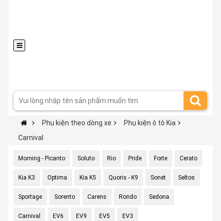
Phụ kiện theo dòng xe
Phụ kiện ô tô Kia
Carnival
Morning - Picanto
Soluto
Rio
Pride
Forte
Cerato
Kia K3
Optima
Kia K5
Quoris - K9
Sonet
Seltos
Sportage
Sorento
Carens
Rondo
Sedona
Carnival
EV6
EV9
EV5
EV3