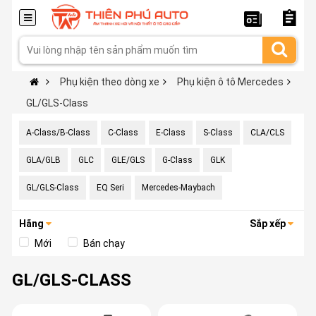
Phụ kiện theo dòng xe
Phụ kiện ô tô Mercedes
GL/GLS-Class
A-Class/B-Class
C-Class
E-Class
S-Class
CLA/CLS
GLA/GLB
GLC
GLE/GLS
G-Class
GLK
GL/GLS-Class
EQ Seri
Mercedes-Maybach
Hãng
Sắp xếp
Mới
Bán chạy
GL/GLS-CLASS