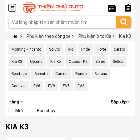
Phụ kiện theo dòng xe
Phụ kiện ô tô Kia
Kia K3
Morning - Picanto
Soluto
Rio
Pride
Forte
Cerato
Kia K3
Optima
Kia K5
Quoris - K9
Sonet
Seltos
Sportage
Sorento
Carens
Rondo
Sedona
Carnival
EV6
EV9
EV5
EV3
Hãng
Sắp xếp
Mới
Bán chạy
KIA K3