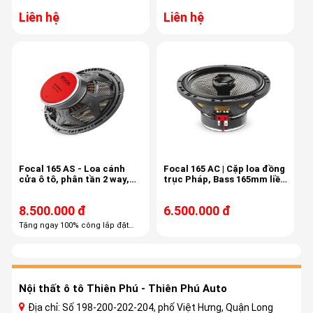
Liên hệ
Liên hệ
Focal 165 AS - Loa cánh
Focal 165 AC | Cặp loa đồng
cửa ô tô, phân tần 2 way,
trục Pháp, Bass 165mm liền
công suất 60/120
treble, màng carbon
8.500.000 đ
6.500.000 đ
Tặng ngay 100% công lắp đặt
trọn gói Tặng ngay 60% combo
phụ kiện cao cấp
Nội thất ô tô Thiên Phú - Thiên Phú Auto
Địa chỉ: Số 198-200-202-204, phố Việt Hưng, Quận Long