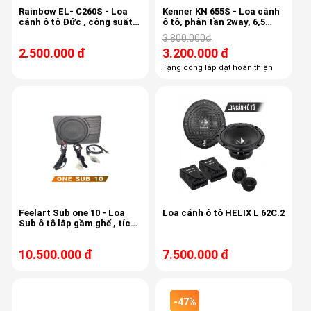
Rainbow EL- C260S - Loa
Kenner KN 655S - Loa cánh
cánh ô tô Đức , công suất
ô tô, phân tần 2way, 6,5
150w, 3,4ohm, độ nhạy 87db
inch, 90db
3.800.000đ
2.500.000 đ
3.200.000 đ
Tặng công lắp đặt hoàn thiện
Feelart Sub one 10 - Loa
Loa cánh ô tô HELIX L 62C.2
Sub ô tô lắp gầm ghế , tích
hợp 6 kênh âm ly, 6 kênh
Dsp,
10.500.000 đ
7.500.000 đ
-47%