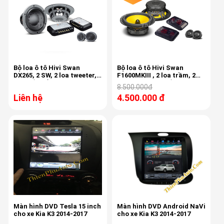
Bộ loa ô tô Hivi Swan
Bộ loa ô tô Hivi Swan
DX265, 2 SW, 2 loa tweeter, 2
F1600MKIII , 2 loa trầm, 2
phân tần lắp cánh
loa treb, 2 phân tần cao
8.500.000đ
cấp
Liên hệ
4.500.000 đ
Màn hình DVD Tesla 15 inch
Màn hình DVD Android NaVi
cho xe Kia K3 2014-2017
cho xe Kia K3 2014-2017