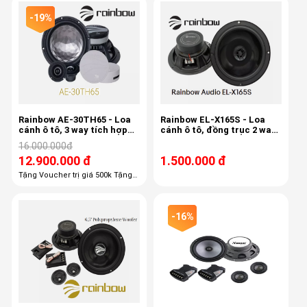
-19%
Rainbow AE-30TH65 - Loa
Rainbow EL-X165S - Loa
cánh ô tô, 3 way tích hợp
cánh ô tô, đồng trục 2 way,
mid-treb , 6.5 inch, 80/150w,
bass 40/80w, 16cm,
16.000.000đ
50-22khz, 87db
12.900.000 đ
1.500.000 đ
Tặng Voucher trị giá 500k Tặng
100% công lắp đặt giá 1,100k
Tặng 100% gói phụ kiện giá 600k
Tặng 50% chống ồn trị giá 3800k
-16%