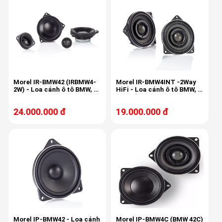
Morel IR-BMW42 (IRBMW4-
Morel IR-BMW4INT -2Way
2W) - Loa cánh ô tô BMW, 4
HiFi - Loa cánh ô tô BMW, 4
inch 2 way, 100/300w, 50-
inch đồng trục 2 way,
25khz, 92db
80/250w, 90db, 80-22khz
24.000.000 đ
19.000.000 đ
Morel IP-BMW42 - Loa cánh
Morel IP-BMW4C (BMW 42C)