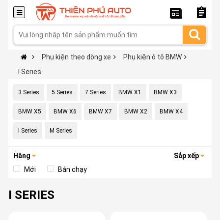
Phụ kiện theo dòng xe
Phụ kiện ô tô BMW
I Series
3 Series
5 Series
7 Series
BMW X1
BMW X3
BMW X5
BMW X6
BMW X7
BMW X2
BMW X4
I Series
M Series
Hãng
Sắp xếp
Mới
Bán chạy
I SERIES