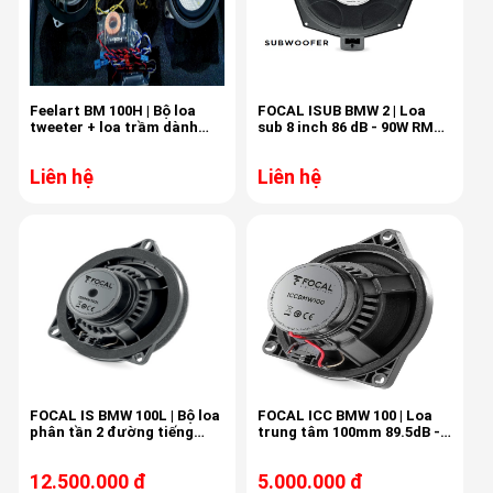
Feelart BM 100H | Bộ loa
FOCAL ISUB BMW 2 | Loa
tweeter + loa trầm dành
sub 8 inch 86 dB - 90W RMS
riêng cho BMW
- 2Ω
Liên hệ
Liên hệ
FOCAL IS BMW 100L | Bộ loa
FOCAL ICC BMW 100 | Loa
phân tần 2 đường tiếng
trung tâm 100mm 89.5dB -
100mm
40W RMS - 4ohm
12.500.000 đ
5.000.000 đ