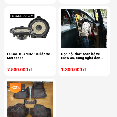
FOCAL ICC MBZ 100 lắp xe
Dọn nội thất toàn bộ xe
Mercedes
BMW X6, công nghệ dọn
Sonax Đức, chất làm sạch
và bảo dưỡng nội thất của
7.500.000 đ
1.300.000 đ
Sonax, sản xuất tại Đức.
-23%