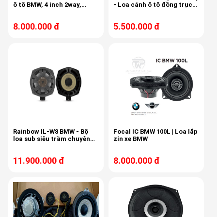
ô tô BMW, 4 inch 2way,
- Loa cánh ô tô đồng trục
89db, 50/120w, 80-22khz
BMW, 40/120w, 89db, 80-
22khz
8.000.000 đ
5.500.000 đ
Rainbow IL-W8 BMW - Bộ
Focal IC BMW 100L | Loa lắp
loa sub siêu trầm chuyên
zin xe BMW
dụng cho BMW
11.900.000 đ
8.000.000 đ