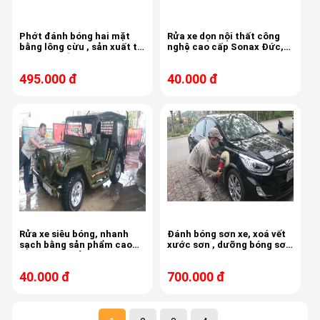
Phớt đánh bóng hai mặt
Rửa xe dọn nội thất công
bằng lông cừu , sản xuất tại
nghệ cao cấp Sonax Đức,
Mỹ , xoá vết xước giấy
đội thợ chuyên nghiệp , tận
nhám
tâm, chu đáo
495.000 đ
40.000 đ
Rửa xe siêu bóng, nhanh
Đánh bóng sơn xe, xoá vết
sạch bằng sản phẩm cao
xước sơn , dưỡng bóng sơn
cấp Sonax, sản xuất tại
xe xe Hyundai Avante màu
Đức
đen, Mỹ .
40.000 đ
700.000 đ