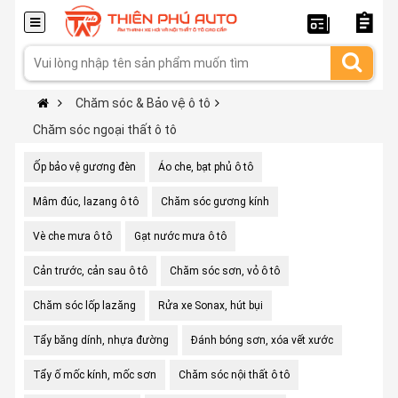
Chăm sóc & Bảo vệ ô tô
Chăm sóc ngoại thất ô tô
Ốp bảo vệ gương đèn
Áo che, bạt phủ ô tô
Mâm đúc, lazang ô tô
Chăm sóc gương kính
Vè che mưa ô tô
Gạt nước mưa ô tô
Cản trước, cản sau ô tô
Chăm sóc sơn, vỏ ô tô
Chăm sóc lốp lazăng
Rửa xe Sonax, hút bụi
Tẩy băng dính, nhựa đường
Đánh bóng sơn, xóa vết xước
Tẩy ố mốc kính, mốc sơn
Chăm sóc nội thất ô tô