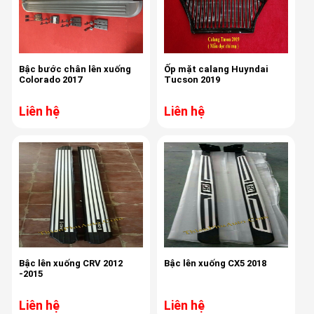
Bậc bước chân lên xuống
Ốp mặt calang Huyndai
Colorado 2017
Tucson 2019
Liên hệ
Liên hệ
Bậc lên xuống CRV 2012
Bậc lên xuống CX5 2018
-2015
Liên hệ
Liên hệ