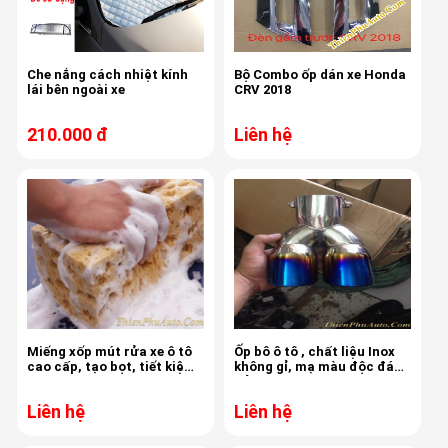
Che nắng cách nhiệt kính
Bộ Combo ốp dán xe Honda
lái bên ngoài xe
CRV 2018
210.000 đ
Liên hệ
Miếng xốp mút rửa xe ô tô
Ốp bô ô tô , chất liệu Inox
cao cấp, tạo bọt, tiết kiệm
không gỉ, mạ màu độc đáo ,
nước
đủ loại
Liên hệ
Liên hệ