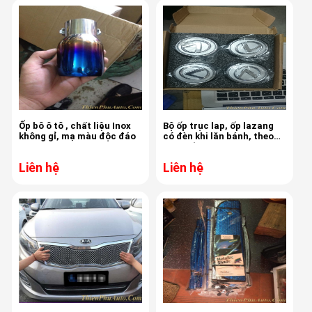
Ốp bô ô tô , chất liệu Inox
Bộ ốp trục lap, ốp lazang
không gỉ, mạ màu độc đáo
có đèn khi lăn bánh, theo
xe, chống nước .
Liên hệ
Liên hệ