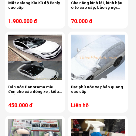
Mặt calang Kia K3 độ Benly
Che nắng kính lái, kính hậu
cao cấp
ô tô cao cấp, bảo vệ nội
thất xe không bị bong rộp ,
bạc màu
1.900.000 đ
70.000 đ
Dán nóc Panorama màu
Bạt phủ nóc xe phản quang
đen cho các dòng xe , kiểu
cao cấp
thể thao cực ngầu
450.000 đ
Liên hệ