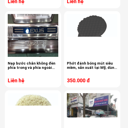
Liên hệ
Liên hệ
Nẹp bước chân không đèn
Phớt đánh bóng mút siêu
phía trong và phía ngoài
mềm, sản xuất tại Mỹ, dùng
cao cấp
chung xi đánh bóng bước 2,
bước 3, tạo độ sáng bóng
Liên hệ
350.000 đ
sơn