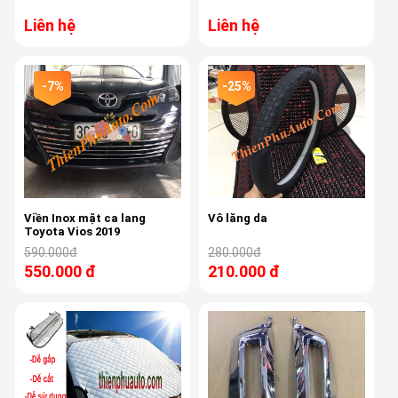
Liên hệ
Liên hệ
-7%
-25%
Viền Inox mặt ca lang
Vô lăng da
Toyota Vios 2019
590.000đ
280.000đ
550.000 đ
210.000 đ