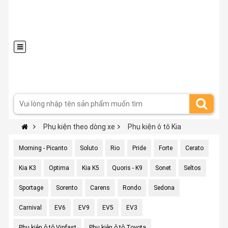
Phụ kiện theo dòng xe
Phụ kiện ô tô Kia
Morning - Picanto
Soluto
Rio
Pride
Forte
Cerato
Kia K3
Optima
Kia K5
Quoris - K9
Sonet
Seltos
Sportage
Sorento
Carens
Rondo
Sedona
Carnival
EV6
EV9
EV5
EV3
Phụ kiện ô tô Vinfast
Phụ kiện ô tô Toyota