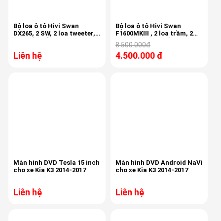
Bộ loa ô tô Hivi Swan
Bộ loa ô tô Hivi Swan
DX265, 2 SW, 2 loa tweeter, 2
F1600MKIII , 2 loa trầm, 2
phân tần lắp cánh
loa treb, 2 phân tần cao
8.500.000đ
cấp
Liên hệ
4.500.000 đ
Màn hình DVD Tesla 15 inch
Màn hình DVD Android NaVi
cho xe Kia K3 2014-2017
cho xe Kia K3 2014-2017
Liên hệ
Liên hệ