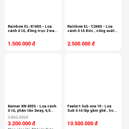
Rainbow EL-X165S - Loa
Rainbow EL- C260S - Loa
cánh ô tô, đồng trục 2 way,
cánh ô tô Đức , công suất
bass 40/80w, 16cm,
150w, 3,4ohm, độ nhạy 87db
1.500.000 đ
2.500.000 đ
-16%
Kenner KN 655S - Loa cánh
Feelart Sub one 10 - Loa
ô tô, phân tần 2way, 6,5
Sub ô tô lắp gầm ghế , tích
inch, 90db
hợp 6 kênh âm ly, 6 kênh
3.800.000đ
Dsp,
3.200.000 đ
10.500.000 đ