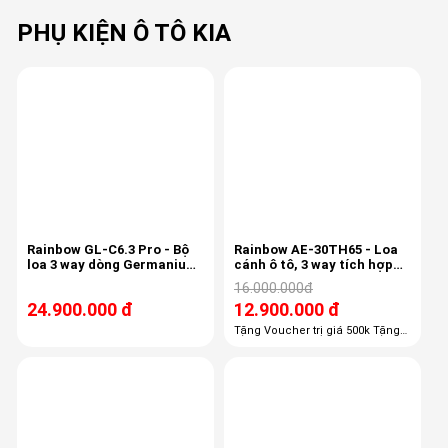
PHỤ KIỆN Ô TÔ KIA
-19%
Rainbow GL-C6.3 Pro - Bộ
Rainbow AE-30TH65 - Loa
loa 3 way dòng Germanium
cánh ô tô, 3 way tích hợp
Line
mid-treb , 6.5 inch, 80/150w,
16.000.000đ
50-22khz, 87db
24.900.000 đ
12.900.000 đ
Tặng Voucher trị giá 500k Tặng
100% công lắp đặt giá 1,100k
Tặng 100% gói phụ kiện giá 600k
Tặng 50% chống ồn trị giá 3800k