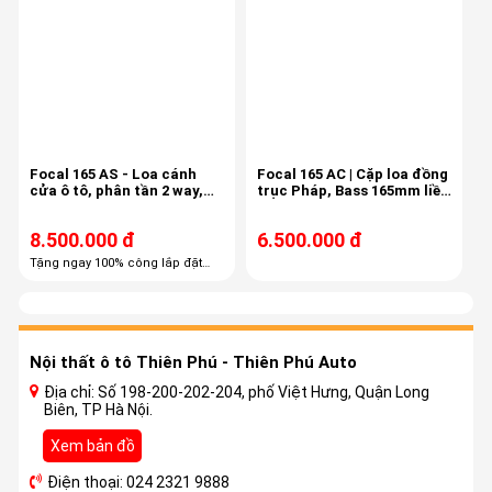
Focal 165 AS - Loa cánh
Focal 165 AC | Cặp loa đồng
cửa ô tô, phân tần 2 way,
trục Pháp, Bass 165mm liền
công suất 60/120
treble, màng carbon
8.500.000 đ
6.500.000 đ
Tặng ngay 100% công lắp đặt
trọn gói Tặng ngay 60% combo
phụ kiện cao cấp
Nội thất ô tô Thiên Phú - Thiên Phú Auto
Địa chỉ: Số 198-200-202-204, phố Việt Hưng, Quận Long
Biên, TP Hà Nội.
Xem bản đồ
Điện thoại: 024 2321 9888