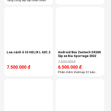
Tặng công lắp đặt hoàn thiện
-13%
Loa cánh ô tô HELIX L 62C.2
Android Box Zestech DX265
lắp xe Kia Sportage 2022
7.500.000đ
7.500.000 đ
6.500.000 đ
Phần mềm Vietmap S1 bản
quyền SIM 4G - ngày 2GB miễn
phí 1 tháng Tích hợp giọng nói
Kiki
-47%