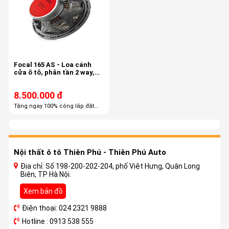
Focal 165 AS - Loa cánh
cửa ô tô, phân tần 2 way,
công suất 60/120
8.500.000 đ
Tặng ngay 100% công lắp đặt
trọn gói Tặng ngay 60% combo
phụ kiện cao cấp
Nội thất ô tô Thiên Phú - Thiên Phú Auto
Địa chỉ: Số 198-200-202-204, phố Việt Hưng, Quận Long
Biên, TP Hà Nội.
Xem bản đồ
Điện thoại: 024 2321 9888
Hotline : 0913 538 555