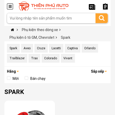
Phụ kiện theo dòng xe
Phụ kiện ô tô GM, Chevrolet
Spark
Spark
Aveo
Cruze
Lacetti
Captiva
Orlando
Trailblazer
Trax
Colorado
Vivant
Hãng
Sắp xếp
Mới
Bán chạy
SPARK