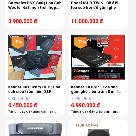
Carwales BSX-S68 | Loa Sub
Focal ISUB TWIN | Bộ đôi
Woofer 6x8 inch tích hợp
loa sub hơi để gầm ghế |
âm ly
83dB-2x100W-2x2 ohm
3.900.000 đ
11.000.000 đ
-5%
-13%
Kenner K8 Luxury DSP | Loa
Kenner K8 DSP - Loa sub
sub siêu trầm liền DSP
gầm ghế siêu trầm 8 in, 4
Kenner, 4 kênh âm ly
kênh âm ly, DSP 6 kênh
6.800.000đ
7.990.000đ
6.450.000 đ
6.990.000 đ
Tặng ngay dây giắc cắm zin
Tặng ngay dây giắc cắm zin
theo xe giá 500k Tặng ngay công
theo xe giá 500k Tặng ngay công
lắp đặt, công căn chỉnh DSP
lắp đặt, công căn chỉnh DSP