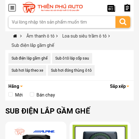
Âm thanh ô tô
Loa sub siêu trầm ô tô
Sub điện lắp gầm ghế
Sub điện lắp gầm ghế
Sub ô tô lắp cốp sau
Sub hơi lắp theo xe
Sub hơi đóng thùng ô tô
Hãng
Sắp xếp
Mới
Bán chạy
SUB ĐIỆN LẮP GẦM GHẾ