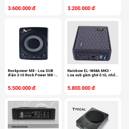
3.600.000 đ
3.200.000 đ
Rockpower M8 - Loa SUB
Rainbow EL-W68A MK3 -
điện ô tô Rock Power M8 -
Loa sub gầm ghế ô tô, nhỏ
Bass căng, mịn, sâu
gọn, tăng âm trầm, lực
mạnh
5.500.000 đ
5.800.000 đ