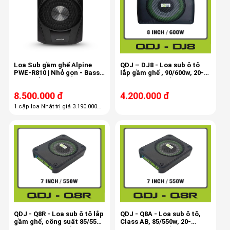
Loa Sub gầm ghế Alpine
QDJ – DJ8 - Loa sub ô tô
PWE-R810 | Nhỏ gọn - Bass
lắp gầm ghế , 90/600w, 20-
bùng nổ
150hz, 8 inch cắm zin
8.500.000 đ
4.200.000 đ
1 cặp loa Nhật trị giá 3.190.000
vnđ
QDJ - Q8R - Loa sub ô tô lắp
QDJ - Q8A - Loa sub ô tô,
gầm ghế, công suất 85/55w,
Class AB, 85/550w, 20-
20-150w, 7 inch cắm zin
150hz, 7 inch cắm zin