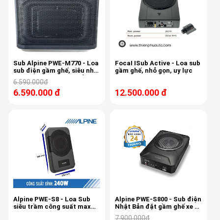
Sub Alpine PWE-M770 - Loa
FocaI ISub Active - Loa sub
sub điện gầm ghế, siêu nhỏ
gầm ghế, nhỏ gọn, uy lực
gọn, đánh lực, Nhật bản,
6.590.000đ
150W RMS
6.590.000 đ
12.500.000 đ
Alpine PWE-S8 - Loa Sub
Alpine PWE-S800 - Sub điện
siêu trầm công suất max
Nhật Bản đặt gầm ghế xe ô
240W cho xế yêu
tô, Sub 8 inch, 240w max
7.900.000đ