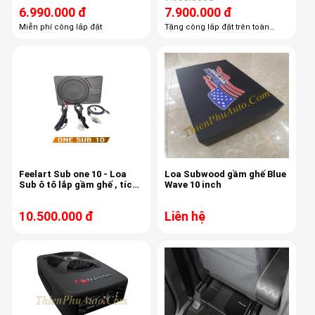
6.990.000 đ
7.900.000 đ
Miễn phí công lắp đặt
Tặng công lắp đặt trên toàn
quốc Tặng phí căn chỉnh âm
thanh chuẩn quốc tế. Tặng USB
nghe nhạc chất lượng cao trị giá
500k
Feelart Sub one 10 - Loa
Loa Subwood gầm ghế Blue
Sub ô tô lắp gầm ghế , tích
Wave 10 inch
hợp 6 kênh âm ly, 6 kênh
Dsp,
10.500.000 đ
Liên hệ