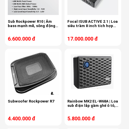
Sub Rockpower R10 | Âm
Focal ISUB ACTIVE 2.1 | Loa
bass mạnh mẽ, sông động
siêu trầm 8 inch tích hợp
cho ô tô
ampli 2 kênh
6.600.000 đ
17.000.000 đ
Subwoofer Rockpower R7
Rainbow MK2 EL-W68A | Loa
sub điện lắp gầm ghế ô tô,
siêu trầm, nhỏ gọn.
4.400.000 đ
5.800.000 đ