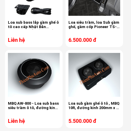
Loa sub bass lắp gầm ghế ô
Loa siêu trầm, loa Sub gầm
tô cao cấp Nhật Bản
ghế, gầm cốp Pioneer TS-
Nakamichi, lắp gầm ghế ô
WH500A
tô
Liên hệ
6.500.000 đ
MBQ AW-800 - Loa sub bass
Loa sub gầm ghế ô tô , MBQ
siêu trầm ô tô, đường kính
10R, đường kính 200mm x 2
20cm
loa
Liên hệ
5.500.000 đ