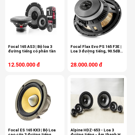
Focal 165 AS3 | Bộ loa 3
Focal Flax Evo PS 165 F3E |
đường tiếng có phân tần
Loa 3 đường tiếng, 90.5dB,
80W, 4Ω sản xuất tại Pháp
12.500.000 đ
28.000.000 đ
Focal ES 165 KX3 | Bộ Loa
Alpine HDZ-653 - Loa 3
cao cấp 3 đường tiếng
đường tiếng - Âm thanh Hi-