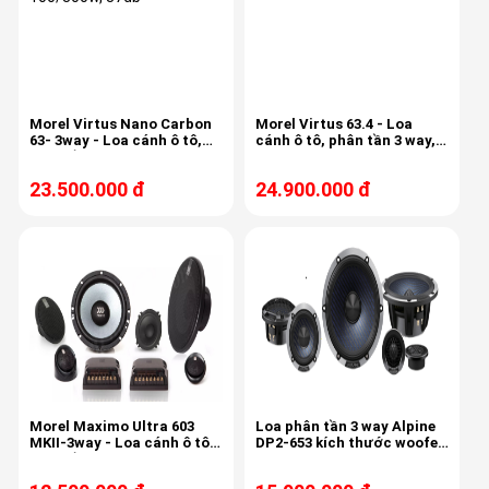
Morel Virtus Nano Carbon
Morel Virtus 63.4 - Loa
63- 3way - Loa cánh ô tô,
cánh ô tô, phân tần 3 way,
phân tần 3way, 100/300w,
140/300w, 55-22khz, 88db
87db
23.500.000 đ
24.900.000 đ
Morel Maximo Ultra 603
Loa phân tần 3 way Alpine
MKII-3way - Loa cánh ô tô,
DP2-653 kích thước woofer
phân tần 3 way, 100/180w,
6.5 inch
50-20khz, 90.5db