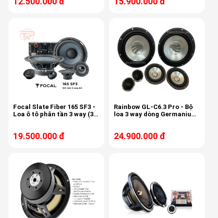
12.500.000 đ
15.900.000 đ
Focal Slate Fiber 165 SF3 -
Rainbow GL-C6.3 Pro - Bộ
Loa ô tô phân tần 3 way (3
loa 3 way dòng Germanium
đường tiếng), 91dB - 80W
Line
RMS - 4Ω
19.500.000 đ
24.900.000 đ