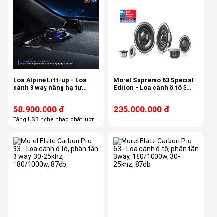
Loa Alpine Lift-up - Loa
Morel Supremo 63 Special
cánh 3 way nâng hạ tự
Editon - Loa cánh ô tô 3
động, lắp zin cho Toyota
way, 140/600w, 88db, 40-
Alphard - Wellfire
25khz
58.900.000 đ
235.000.000 đ
Tặng USB nghe nhạc chất lượng
cao 600k Tặng máy lọc không
khí Alpine 4,5 triệu