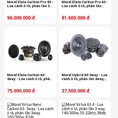
Morel Elate Carbon Pro 93 -
Morel Elate Carbon Pro 63 -
Loa cánh ô tô, phân tần 3
Loa cánh ô tô, phân tần
way, 30-25khz, 180/1000w,
3way, 180/1000w, 30-25khz,
87db
87db
96.000.000 đ
81.600.000 đ
Morel Elate Carbon 63-
Morel Hybrid 63-3way - Loa
3way - Loa cánh ô tô, phân
cánh ô tô, phân tần 3way,
tần 3way, 180/1000w, 30-
140/600w, 35-25khz, 91db
25khz, 87db
75.000.000 đ
37.500.000 đ