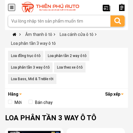
Âm thanh ô tô
Loa cánh cửa ô tô
Loa phân tần 3 way ô tô
Loa đồng trục ô tô
Loa phân tần 2 way ô tô
Loa phân tần 3 way ô tô
Loa theo xe ô tô
Loa Bass, Mid & Treble rời
Hãng
Sắp xếp
Mới
Bán chạy
LOA PHÂN TẦN 3 WAY Ô TÔ