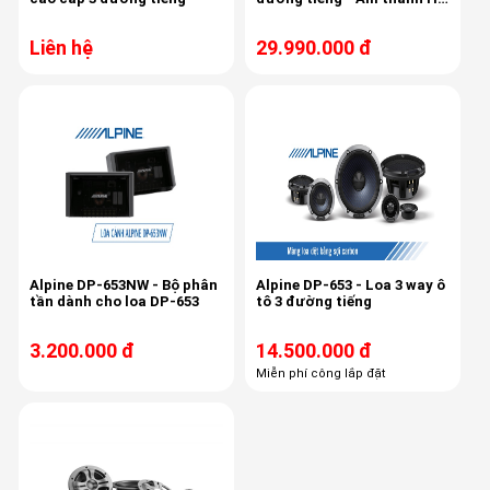
Res
Liên hệ
29.990.000 đ
Alpine DP-653NW - Bộ phân
Alpine DP-653 - Loa 3 way ô
tần dành cho loa DP-653
tô 3 đường tiếng
3.200.000 đ
14.500.000 đ
Miễn phí công lắp đặt