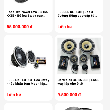
Focal K2 Power Evo ES 165
FEELER RE-6.3Ⅲ | Loa 3
KX3E - Bộ loa 3 way cao
đường tiêng cao cấp từ
cấp, sản xuất tại Pháp
Đan Mạch
55.000.000 đ
Liên hệ
FEELART EU-6.3 | Loa 3 way
Carwales CL-65.3SF | Loa 3
nhập khẩu Đan Mạch lắp
way lắp cho ô tô
cánh xe ô tô
Liên hệ
9.500.000 đ