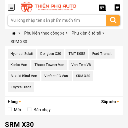
Phụ kiện theo dòng xe
Phụ kiện ô tô tải
SRM X30
Hyundai Solati
Dongben X30
TMT K05S
Ford Transit
Kenbo Van
Thaco Towner Van
Van Tera V8
Suzuki Blind Van
Vinfast EC Van.
SRM X30
Toyota Hiace
Hãng
Sắp xếp
Mới
Bán chạy
SRM X30