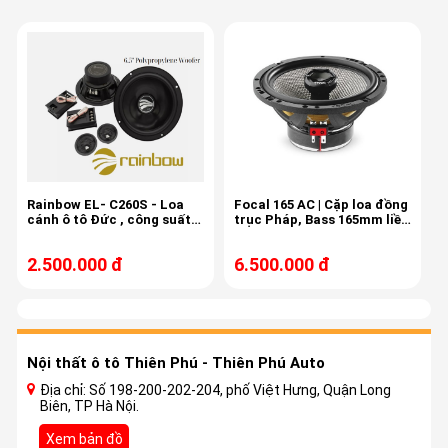
Rainbow EL- C260S - Loa
Focal 165 AC | Cặp loa đồng
cánh ô tô Đức , công suất
trục Pháp, Bass 165mm liền
150w, 3,4ohm, độ nhạy 87db
treble, màng carbon
2.500.000 đ
6.500.000 đ
Nội thất ô tô Thiên Phú - Thiên Phú Auto
Địa chỉ: Số 198-200-202-204, phố Việt Hưng, Quận Long
Biên, TP Hà Nội.
Xem bản đồ