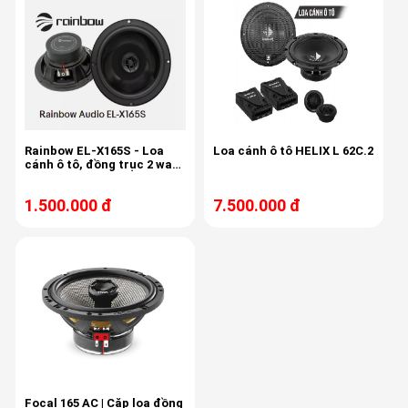
Rainbow EL-X165S - Loa
Loa cánh ô tô HELIX L 62C.2
cánh ô tô, đồng trục 2 way,
bass 40/80w, 16cm,
1.500.000 đ
7.500.000 đ
Focal 165 AC | Cặp loa đồng