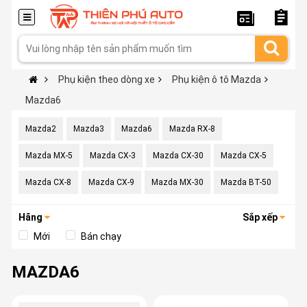
Phụ kiện theo dòng xe
Phụ kiện ô tô Mazda
Mazda6
Mazda2
Mazda3
Mazda6
Mazda RX-8
Mazda MX-5
Mazda CX-3
Mazda CX-30
Mazda CX-5
Mazda CX-8
Mazda CX-9
Mazda MX-30
Mazda BT-50
Hãng
Sắp xếp
Mới
Bán chạy
MAZDA6