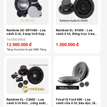
Rainbow AE-30TH65 - Loa
Rainbow EL-X165S - Loa
cánh ô tô, 3 way tích hợp
cánh ô tô, đồng trục 2 way,
mid-treb , 6.5 inch, 80/150w,
bass 40/80w, 16cm,
16.000.000đ
50-22khz, 87db
12.900.000 đ
1.500.000 đ
Tặng Voucher trị giá 500k Tặng
100% công lắp đặt giá 1,100k
Tặng 100% gói phụ kiện giá 600k
Tặng 50% chống ồn trị giá 3800k
Rainbow EL- C260S - Loa
Focal IS Ford 690 - Loa
cánh ô tô Đức , công suất
cánh cửa ô tô, bầu dục, lắp
150w, 3,4ohm, độ nhạy 87db
zin cho xe Ranger - Everest