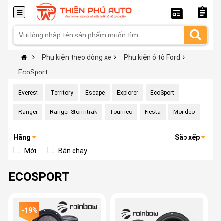
Phụ kiện theo dòng xe
Phụ kiện ô tô Ford
EcoSport
Everest
Territory
Escape
Explorer
EcoSport
Ranger
Ranger Stormtrak
Tourneo
Fiesta
Mondeo
Hãng
Sắp xếp
Mới
Bán chạy
ECOSPORT
-19%