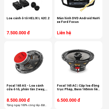
Loa cánh ô tô HELIX L 62C.2
Màn hình DVD Android NaVi
xe Ford Focus
7.500.000 đ
Liên hệ
Focal 165 AS - Loa cánh
Focal 165 AC | Cặp loa đồng
cửa ô tô, phân tần 2 way,
trục Pháp, Bass 165mm liền
công suất 60/120
treble, màng carbon
8.500.000 đ
6.500.000 đ
Tặng ngay 100% công lắp đặt
trọn gói Tặng ngay 60% combo