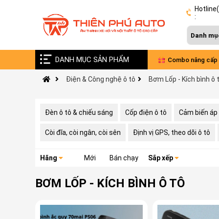
Hotline
:
DANH MỤC SẢN PHẨM
Vinfast VF9 nâng cấp âm thanh Đức - Pháp
Combo nâng cấp 
Điện & Công nghệ ô tô
Bơm Lốp - Kích bình ô 
xe VinFast Limo 
Đèn ô tô & chiếu sáng
Cốp điện ô tô
Cảm biến áp 
Còi đĩa, còi ngân, còi sên
Định vị GPS, theo dõi ô tô
Hãng
Mới
Bán chạy
Sắp xếp
BƠM LỐP - KÍCH BÌNH Ô TÔ