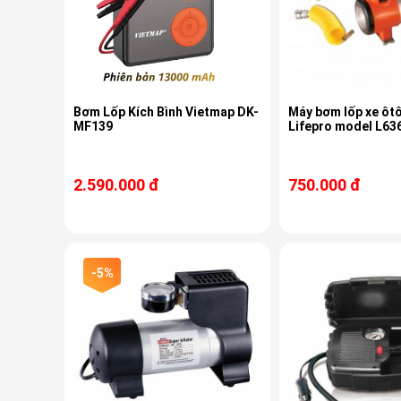
Bơm Lốp Kích Bình Vietmap DK-
Máy bơm lốp xe ôtô
MF139
Lifepro model L63
2.590.000 đ
750.000 đ
-5%