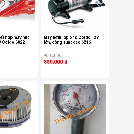
ết hợp máy hút
Máy bơm lốp ô tô Coido 12V
V Coido 6022
lớn, công suất cao 6216
900.000đ
880.000 đ