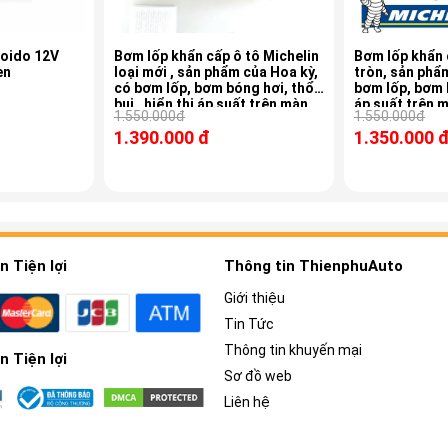
Coido 12V
Bơm lốp khẩn cấp ô tô Michelin
Bơm lốp khẩn cấp ô
èn
loại mới , sản phẩm của Hoa kỳ,
tròn, sản phẩm 
có bơm lốp, bơm bóng hơi, thổi
bơm lốp, bơm b
bụi , hiển thị áp suất trên màn
áp suất trên 
1.550.000đ
1.550.000đ
hình LCD
1.390.000 đ
1.350.000 
 Tiện lợi
Thông tin ThienphuAuto
Giới thiệu
Tin Tức
Thông tin khuyến mại
 Tiện lợi
Sơ đồ web
Liên hệ