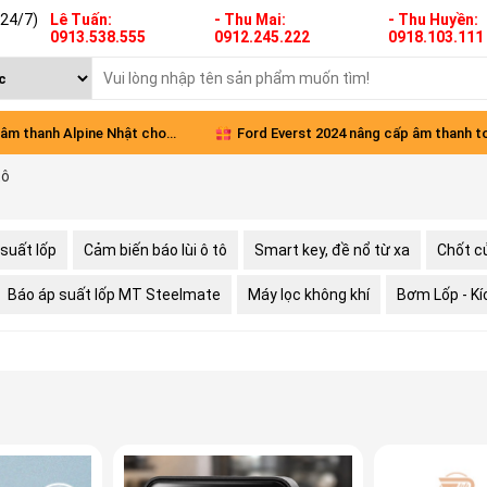
(24/7)
Lê Tuấn:
- Thu Mai:
- Thu Huyền:
0913.538.555
0912.245.222
0918.103.111
âm thanh Alpine Nhật cho
Ford Everst 2024 nâng cấp âm thanh t
tô
Green
diện
suất lốp
Cảm biến báo lùi ô tô
Smart key, đề nổ từ xa
Chốt c
Báo áp suất lốp MT Steelmate
Máy lọc không khí
Bơm Lốp - Kíc