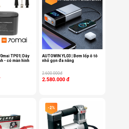
70mai TP01| Dây
AUTOWIN YL03 | Bơm lốp ô tô
nh - có màn hình
nhỏ gọn đa năng
2.600.000đ
đ
2.580.000 đ
-2%