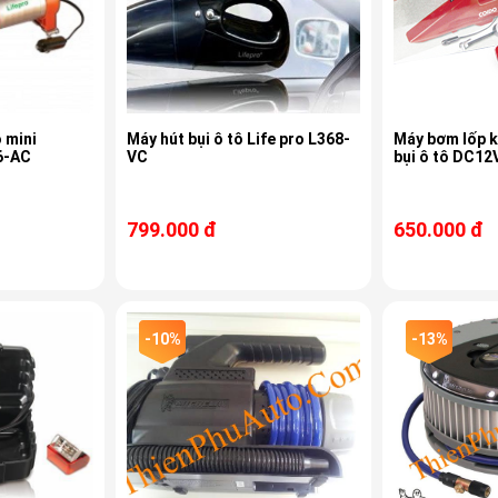
 mini
Máy hút bụi ô tô Life pro L368-
Máy bơm lốp k
6-AC
VC
bụi ô tô DC12
799.000 đ
650.000 đ
-10%
-13%