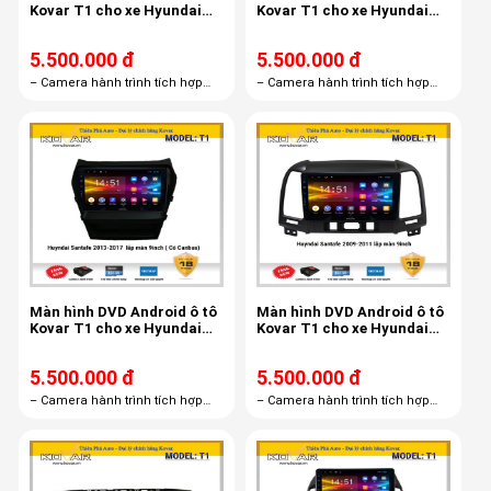
Kovar T1 cho xe Hyundai
Kovar T1 cho xe Hyundai
Sonata 2009 -2013
Santafe 2019 10inch
canbus
5.500.000 đ
5.500.000 đ
– Camera hành trình tích hợp
– Camera hành trình tích hợp
màn hình androi R1– Thẻ nhớ
màn hình androi R1– Thẻ nhớ
16GB– Bản quyền Vietmap S1
16GB– Bản quyền Vietmap S1
miễn phí trọn đời
miễn phí trọn đời
Màn hình DVD Android ô tô
Màn hình DVD Android ô tô
Kovar T1 cho xe Hyundai
Kovar T1 cho xe Hyundai
Santafe 2013 -2107 canbus
Santafe 2008 - 2011
5.500.000 đ
5.500.000 đ
– Camera hành trình tích hợp
– Camera hành trình tích hợp
màn hình androi R1 – Thẻ nhớ
màn hình androi R1 – Thẻ nhớ
16GB – Bản quyền Vietmap S1
16GB – Bản quyền Vietmap S1
miễn phí trọn đời
miễn phí trọn đời