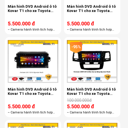
Màn hình DVD Android ô tô
Màn hình DVD Android ô tô
Kovar T1 cho xe Toyota
Kovar T1 cho xe Toyota
Fotuner / Hilux 2006 - 2010
Fotuner 2006 - 2010 điều
điều hoà cơ
hoà cơ
5.500.000 đ
5.500.000 đ
– Camera hành trình tích hợp
– Camera hành trình tích hợp
màn hình androi R1 – Thẻ nhớ
màn hình androi R1 – Thẻ nhớ
16GB – Bản quyền Vietmap S1
16GB – Bản quyền Vietmap S1
miễn phí trọn đời
miễn phí trọn đời
-95%
Màn hình DVD Android ô tô
Màn hình DVD Android ô tô
Kovar T1 cho xe Toyota
Kovar T1 cho xe Toyota
Fortuner 2017-2018
Fotuner 2009- 2016 ĐH tự
100.000.000đ
động
5.500.000 đ
5.500.000 đ
– Camera hành trình tích hợp
– Camera hành trình tích hợp
màn hình androi R1 – Thẻ nhớ
màn hình androi R1 – Thẻ nhớ
16GB – Bản quyền Vietmap S1
16GB – Bản quyền Vietmap S1
miễn phí trọn đời
miễn phí trọn đời