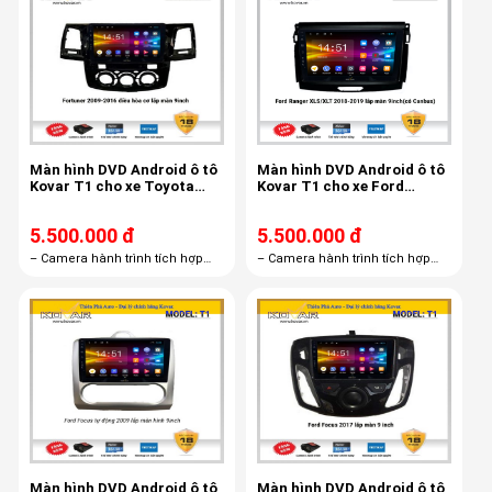
Màn hình DVD Android ô tô
Màn hình DVD Android ô tô
Kovar T1 cho xe Toyota
Kovar T1 cho xe Ford
Fortuner 2009-2016
Ranger XLT, XLS 2018-2019
5.500.000 đ
5.500.000 đ
– Camera hành trình tích hợp
– Camera hành trình tích hợp
màn hình androi R1 – Thẻ nhớ
màn hình androi R1 – Thẻ nhớ
16GB – Bản quyền Vietmap S1
16GB – Bản quyền Vietmap S1
miễn phí trọn đời
miễn phí trọn đời
Màn hình DVD Android ô tô
Màn hình DVD Android ô tô