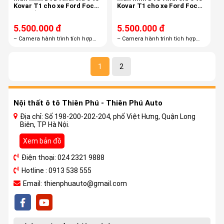
Kovar T1 cho xe Ford Focus
Kovar T1 cho xe Ford Focus
2009 điều hoà tự động
2017
5.500.000 đ
5.500.000 đ
– Camera hành trình tích hợp
– Camera hành trình tích hợp
màn hình androi R1 – Thẻ nhớ
màn hình androi R1 – Thẻ nhớ
16GB – Bản quyền Vietmap S1
16GB – Bản quyền Vietmap S1
miễn phí trọn đời
miễn phí trọn đời
1
2
Nội thất ô tô Thiên Phú - Thiên Phú Auto
Địa chỉ: Số 198-200-202-204, phố Việt Hưng, Quận Long
Biên, TP Hà Nội.
Xem bản đồ
Điện thoại: 024 2321 9888
Hotline : 0913 538 555
Email: thienphuauto@gmail.com