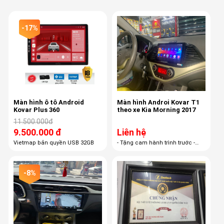
-17%
Màn hình ô tô Android
Màn hình Androi Kovar T1
Kovar Plus 360
theo xe Kia Morning 2017
11.500.000đ
9.500.000 đ
Liên hệ
Vietmap bản quyền USB 32GB
- Tặng cam hành trình trước -
Tặng thẻ nhớ ghi hình - Tặng
VietMap S1
-8%