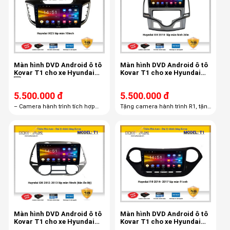
Màn hình DVD Android ô tô
Màn hình DVD Android ô tô
Kovar T1 cho xe Hyundai
Kovar T1 cho xe Hyundai
X35
I30 2008 - 2012
5.500.000 đ
5.500.000 đ
– Camera hành trình tích hợp
Tặng camera hành trình R1, tặng
màn hình androi R1– Thẻ nhớ
thẻ 16Gb, phần mềm vietmap S1
16GB– Bản quyền Vietmap S1
trọn đời
miễn phí trọn đời
Màn hình DVD Android ô tô
Màn hình DVD Android ô tô
Kovar T1 cho xe Hyundai
Kovar T1 cho xe Hyundai
I20 2012 - 2013
I10 2014 -2017