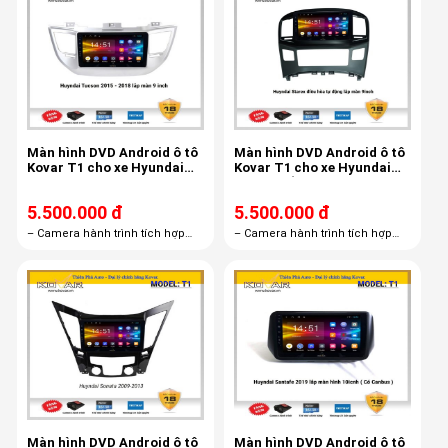
Màn hình DVD Android ô tô
Màn hình DVD Android ô tô
Kovar T1 cho xe Hyundai
Kovar T1 cho xe Hyundai
Tucson 2015 -2018
Starex điều hoà tự động
5.500.000 đ
5.500.000 đ
– Camera hành trình tích hợp
– Camera hành trình tích hợp
màn hình androi R1– Thẻ nhớ
màn hình androi R1– Thẻ nhớ
16GB– Bản quyền Vietmap S1
16GB– Bản quyền Vietmap S1
miễn phí trọn đời
miễn phí trọn đời
Màn hình DVD Android ô tô
Màn hình DVD Android ô tô