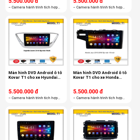
5.500.000 đ
5.500.000 đ
– Camera hành trình tích hợp
– Camera hành trình tích hợp
màn hình androi R1– Thẻ nhớ
màn hình androi R1– Thẻ nhớ
16GB– Bản quyền Vietmap S1
16GB– Bản quyền Vietmap S1
miễn phí trọn đời
miễn phí trọn đời
Màn hình DVD Android ô tô
Màn hình DVD Android ô tô
Kovar T1 cho xe Hyundai
Kovar T1 cho xe Honda
Acent 2018 9 inch
Jazz
5.500.000 đ
5.500.000 đ
– Camera hành trình tích hợp
– Camera hành trình tích hợp
màn hình androi R1– Thẻ nhớ
màn hình androi R1– Thẻ nhớ
16GB– Bản quyền Vietmap S1
16GB– Bản quyền Vietmap S1
miễn phí trọn đời
miễn phí trọn đời