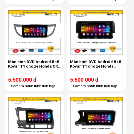
màn hình androi R1– Thẻ nhớ
màn hình androi R1– Thẻ nhớ
16GB– Bản quyền Vietmap S1
16GB– Bản quyền Vietmap S1
miễn phí trọn đời
miễn phí trọn đời
Màn hình DVD Android ô tô
Màn hình DVD Android ô tô
Kovar T1 cho xe Honda CRV
Kovar T1 cho xe Honda
2012 - 2017 canbus
Civic 2016 - 2018
5.500.000 đ
5.500.000 đ
– Camera hành trình tích hợp
– Camera hành trình tích hợp
màn hình androi R1 – Thẻ nhớ
màn hình androi R1 – Thẻ nhớ
16GB – Bản quyền Vietmap S1
16GB – Bản quyền Vietmap S1
miễn phí trọn đời
miễn phí trọn đời