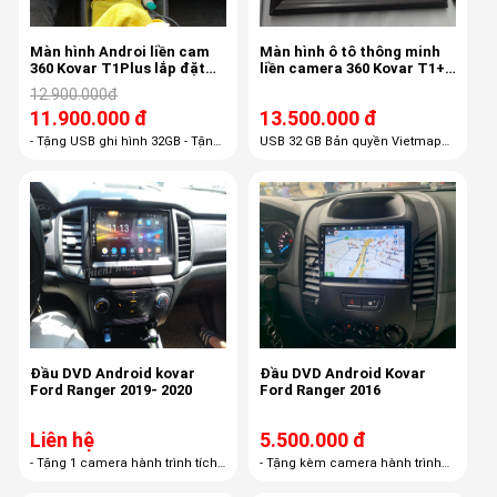
Màn hình Androi liền cam
Màn hình ô tô thông minh
360 Kovar T1Plus lắp đặt
liền camera 360 Kovar T1+
theo xe MGZS
tại Long Biên, Hà Nội
12.900.000đ
11.900.000 đ
13.500.000 đ
- Tặng USB ghi hình 32GB - Tặng
USB 32 GB Bản quyền Vietmap
phần mềm Vietmap S1 bản
S1 bảo hành trọn đời Sim 4G tốc
quyền - Tặng phần mềm định vị
độ cao khuyến mại 1 năm : 2GB
vị trí xe.
/ ngày tốc độ cao
Đầu DVD Android kovar
Đầu DVD Android Kovar
Ford Ranger 2019- 2020
Ford Ranger 2016
Liên hệ
5.500.000 đ
- Tặng 1 camera hành trình tích
- Tặng kèm camera hành trình
hợp đầu Kovar.- Tặng 1 thẻ nhớ
Kovar.- Tặng thẻ nhớ 16GB
16BG- Tặng 1 bộ phần mềm