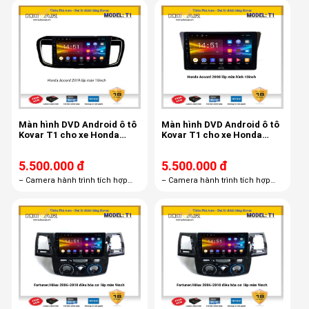
miễn phí trọn đời
miễn phí trọn đời
Màn hình DVD Android ô tô
Màn hình DVD Android ô tô
Kovar T1 cho xe Honda
Kovar T1 cho xe Honda
Accord 2019 10 inch
Accord 2008 10 inch
5.500.000 đ
5.500.000 đ
– Camera hành trình tích hợp
– Camera hành trình tích hợp
màn hình androi R1 – Thẻ nhớ
màn hình androi R1 – Thẻ nhớ
16GB – Bản quyền Vietmap S1
16GB – Bản quyền Vietmap S1
miễn phí trọn đời
miễn phí trọn đời