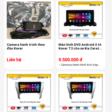
VietMap S1- Bảo hành dài hạn
lên đến 18 tháng.
Camera hành trình theo
Màn hình DVD Android ô tô
đầu Kovar
Kovar T2 cho xe Kia Cerato
2019
Liên hệ
9.500.000 đ
– Camera hành trình tích hợp
màn hình android R1– Thẻ nhớ
16GB– Bản quyền Vietmap S1
miễn phí trọn đời