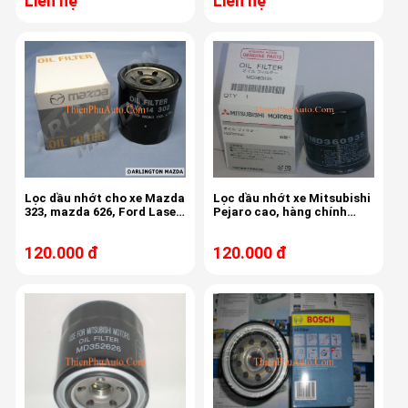
Liên hệ
Liên hệ
Lọc dầu nhớt cho xe Mazda
Lọc dầu nhớt xe Mitsubishi
323, mazda 626, Ford Laser,
Pejaro cao, hàng chính
hàng theo xe chính hãng,
hãng, chất lượng cao
chất lượng cao
120.000 đ
120.000 đ