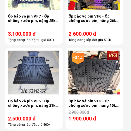
Ốp bảo vệ pin VF7 - Ốp
Ốp bảo vệ pin VF6 - Ốp
chống xước pin, nặng 25kg,
chống xước pin, nặng 26kg,
chống sập gầm, giữ bảo
chống sập gầm, giữ bảo
hành hãng
hành hãng
3.100.000 đ
2.600.000 đ
Tặng công lắp đặt trị giá 500k
Tặng công lắp đặt giá 500k
-34%
Ốp bảo vệ pin VF5 - Ốp
Ốp bảo vệ pin VF3 - Ốp
chống xước pin, nặng 21kg,
chống xước pin, nặng 15kg,
chống sập gầm, giữ bảo
chống sập gầm, giữ bảo
2.900.000đ
hành hãng
hành hãng
2.500.000 đ
1.900.000 đ
Tặng công lắp đặt giá 500k