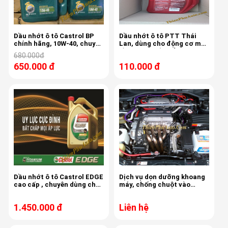
Dầu nhớt ô tô Castrol BP
Dầu nhớt ô tô PTT Thái
chính hãng, 10W-40, chuyên
Lan, dùng cho động cơ máy
dùng cho ô tô động cơ xăng
dầu Diezel, bền bỉ , nhẹ máy
680.000đ
650.000 đ
110.000 đ
Dầu nhớt ô tô Castrol EDGE
Dịch vụ dọn dưỡng khoang
cao cấp , chuyên dùng cho
máy, chống chuột vào
BMW, Audi, Range Rover
khoang máy ô tô
1.450.000 đ
Liên hệ