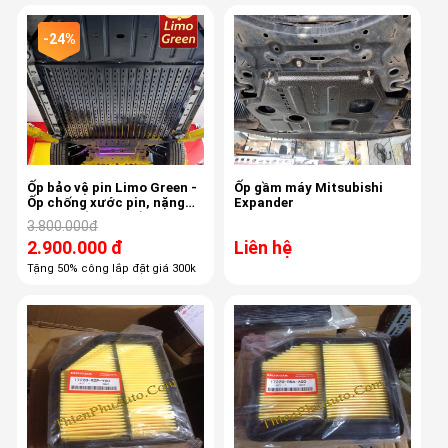
-24%
Ốp bảo vệ pin Limo Green -
Ốp gầm máy Mitsubishi
Ốp chống xước pin, nặng
Expander
24kg, chống sập gầm, giữ
3.800.000đ
bảo hành hãng
2.900.000 đ
Liên hệ
Tặng 50% công lắp đặt giá 300k