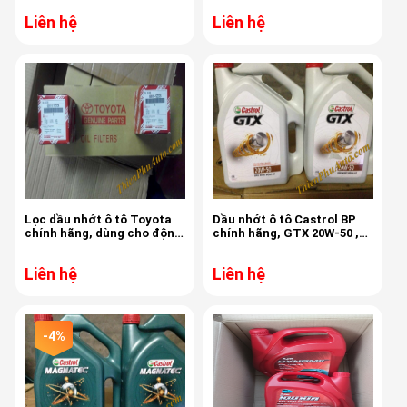
Liên hệ
Liên hệ
Lọc dầu nhớt ô tô Toyota
Dầu nhớt ô tô Castrol BP
chính hãng, dùng cho động
chính hãng, GTX 20W-50 ,
cơ xăng 90915 - YZZC5
chuyên dùng cho ô tô động
cơ xăng
Liên hệ
Liên hệ
-4%