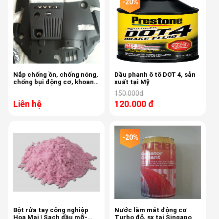
-20%
Nắp chống ồn, chống nóng,
Dầu phanh ô tô DOT 4, sản
chống bụi động cơ, khoang
xuất tại Mỹ
máy, zin theo xe Camry ,
150.000đ
Altis
Liên hệ
120.000 đ
-20%
Bột rửa tay công nghiệp
Nước làm mát động cơ
Hoa Mai | Sạch dầu mỡ-
Turbo đỏ, sx tại Singapo