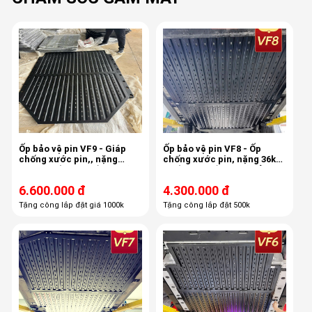
Ốp bảo vệ pin VF9 - Giáp
Ốp bảo vệ pin VF8 - Ốp
chống xước pin,, nặng
chống xước pin, nặng 36kg,
38kg, chống sập gầm, giữ
chống sập gầm, giữ bảo
bảo hành hãng
hành hãng
6.600.000 đ
4.300.000 đ
Tặng công lắp đặt giá 1000k
Tặng công lắp đặt 500k