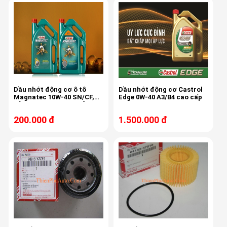
Dầu nhớt động cơ ô tô
Dầu nhớt động cơ Castrol
Magnatec 10W-40 SN/CF,
Edge 0W-40 A3/B4 cao cấp
bảo vệ ngay từ khi khởi
động
200.000 đ
1.500.000 đ