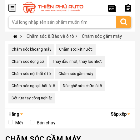
Chăm sóc & Bảo vệ ô tô
Chăm sóc gầm máy
Chăm sóc khoang máy
Chăm sóc két nước
Chăm sóc động cơ
Thay dầu nhớt, thay lọc nhớt
Chăm sóc nội thất ô tô
Chăm sóc gầm máy
Chăm sóc ngoại thất ô tô
Đồ nghề sửa chữa ô tô
Bột rửa tay công nghiệp
Hãng
Sắp xếp
Mới
Bán chạy
CHĂM SÓC GẦM MÁY