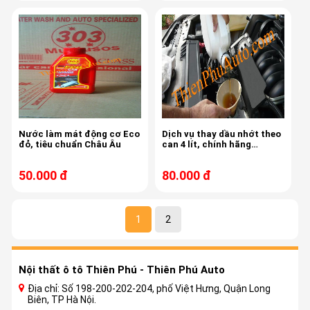
Nước làm mát động cơ Eco
Dịch vụ thay dầu nhớt theo
đỏ, tiêu chuẩn Châu Âu
can 4 lít, chính hãng
Castrol ô tô con, xe du lịch
chuyên nghiệp.
50.000 đ
80.000 đ
1
2
Nội thất ô tô Thiên Phú - Thiên Phú Auto
Địa chỉ: Số 198-200-202-204, phố Việt Hưng, Quận Long
Biên, TP Hà Nội.