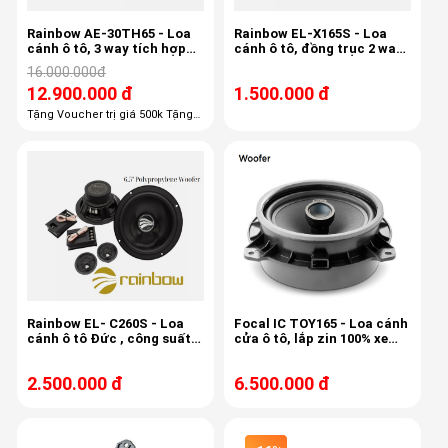
Rainbow AE-30TH65 - Loa
Rainbow EL-X165S - Loa
cánh ô tô, 3 way tích hợp
cánh ô tô, đồng trục 2 way,
mid-treb , 6.5 inch, 80/150w,
bass 40/80w, 16cm,
16.000.000đ
50-22khz, 87db
12.900.000 đ
1.500.000 đ
Tặng Voucher trị giá 500k Tặng
100% công lắp đặt giá 1,100k
Tặng 100% gói phụ kiện giá 600k
Tặng 50% chống ồn trị giá 3800k
Rainbow EL- C260S - Loa
Focal IC TOY165 - Loa cánh
cánh ô tô Đức , công suất
cửa ô tô, lắp zin 100% xe
150w, 3,4ohm, độ nhạy 87db
Toyota - Sabaru
2.500.000 đ
6.500.000 đ