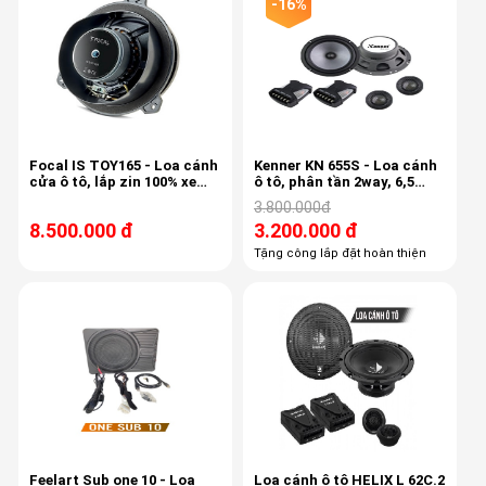
-16%
Focal IS TOY165 - Loa cánh
Kenner KN 655S - Loa cánh
cửa ô tô, lắp zin 100% xe
ô tô, phân tần 2way, 6,5
Toyota - Subaru
inch, 90db
3.800.000đ
8.500.000 đ
3.200.000 đ
Tặng công lắp đặt hoàn thiện
Feelart Sub one 10 - Loa
Loa cánh ô tô HELIX L 62C.2