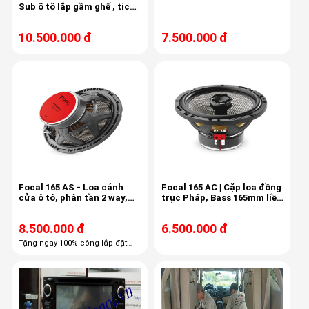
Sub ô tô lắp gầm ghế , tích
hợp 6 kênh âm ly, 6 kênh
Dsp,
10.500.000 đ
7.500.000 đ
Focal 165 AS - Loa cánh
Focal 165 AC | Cặp loa đồng
cửa ô tô, phân tần 2 way,
trục Pháp, Bass 165mm liền
công suất 60/120
treble, màng carbon
8.500.000 đ
6.500.000 đ
Tặng ngay 100% công lắp đặt
trọn gói Tặng ngay 60% combo
phụ kiện cao cấp