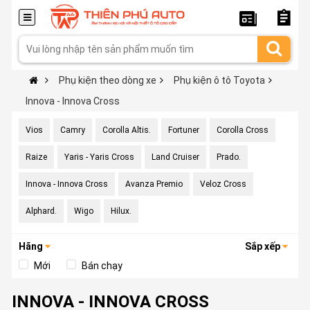
Phụ kiện theo dòng xe
Phụ kiện ô tô Toyota
Innova - Innova Cross
Vios
Camry
Corolla Altis.
Fortuner
Corolla Cross
Raize
Yaris - Yaris Cross
Land Cruiser
Prado.
Innova - Innova Cross
Avanza Premio
Veloz Cross
Alphard.
Wigo
Hilux.
Hãng
Sắp xếp
Mới
Bán chạy
INNOVA - INNOVA CROSS