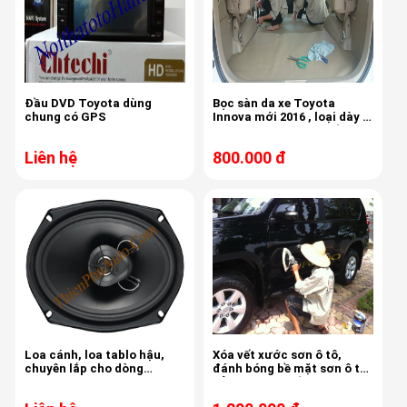
Đầu DVD Toyota dùng
Bọc sàn da xe Toyota
chung có GPS
Innova mới 2016 , loại dày ,
chất liệu cao cấp chống
trầy xước
Liên hệ
800.000 đ
Loa cánh, loa tablo hậu,
Xóa vết xước sơn ô tô,
chuyên lắp cho dòng
đánh bóng bề mặt sơn ô tô,
Toyota
bảo vệ sơn chống bám bụi,
ố mốc sơn xe Toyota Prado