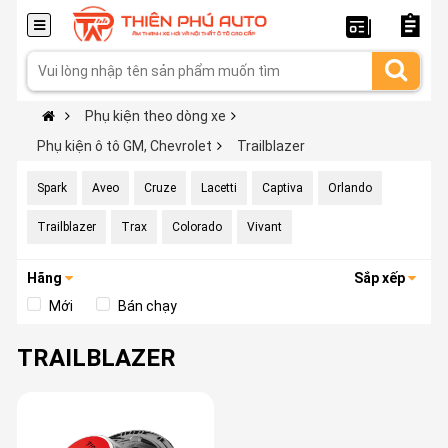
Phụ kiện theo dòng xe
Phụ kiện ô tô GM, Chevrolet
Trailblazer
Spark
Aveo
Cruze
Lacetti
Captiva
Orlando
Trailblazer
Trax
Colorado
Vivant
Hãng
Sắp xếp
Mới
Bán chạy
TRAILBLAZER