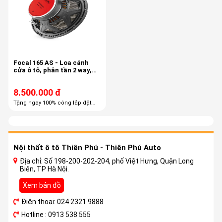
Focal 165 AS - Loa cánh
cửa ô tô, phân tần 2 way,
công suất 60/120
8.500.000 đ
Tặng ngay 100% công lắp đặt
trọn gói Tặng ngay 60% combo
phụ kiện cao cấp
Nội thất ô tô Thiên Phú - Thiên Phú Auto
Địa chỉ: Số 198-200-202-204, phố Việt Hưng, Quận Long
Biên, TP Hà Nội.
Xem bản đồ
Điện thoại: 024 2321 9888
Hotline : 0913 538 555