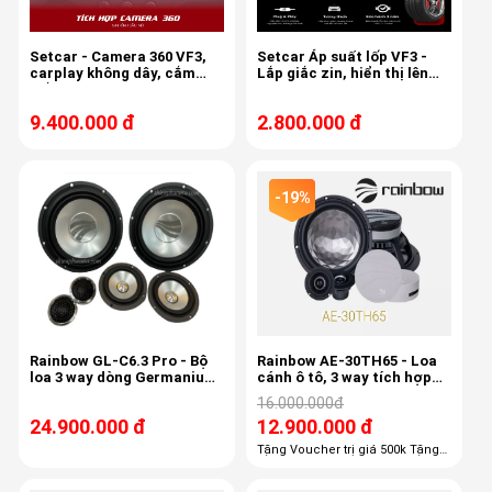
Setcar - Camera 360 VF3,
Setcar Áp suất lốp VF3 -
carplay không dây, cắm
Lắp giắc zin, hiển thị lên
giắc zin, giữ nguyên màn
màn hình độc lập dán kính
zin
9.400.000 đ
2.800.000 đ
-19%
Rainbow GL-C6.3 Pro - Bộ
Rainbow AE-30TH65 - Loa
loa 3 way dòng Germanium
cánh ô tô, 3 way tích hợp
Line
mid-treb , 6.5 inch, 80/150w,
16.000.000đ
50-22khz, 87db
24.900.000 đ
12.900.000 đ
Tặng Voucher trị giá 500k Tặng
100% công lắp đặt giá 1,100k
Tặng 100% gói phụ kiện giá 600k