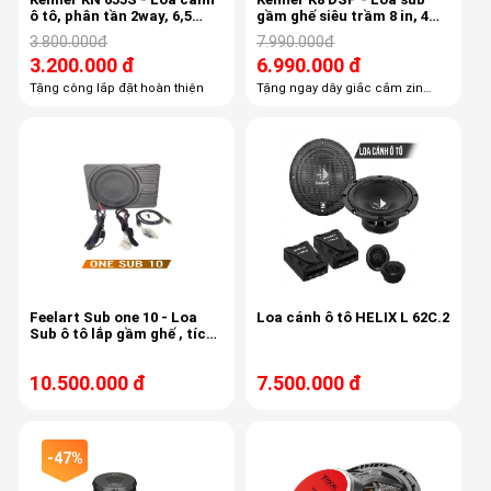
ô tô, phân tần 2way, 6,5
gầm ghế siêu trầm 8 in, 4
inch, 90db
kênh âm ly, DSP 6 kênh
3.800.000đ
7.990.000đ
3.200.000 đ
6.990.000 đ
Tặng công lắp đặt hoàn thiện
Tặng ngay dây giắc cắm zin
theo xe giá 500k Tặng ngay công
lắp đặt, công căn chỉnh DSP
Feelart Sub one 10 - Loa
Loa cánh ô tô HELIX L 62C.2
Sub ô tô lắp gầm ghế , tích
hợp 6 kênh âm ly, 6 kênh
Dsp,
10.500.000 đ
7.500.000 đ
-47%