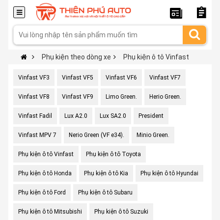
Phụ kiện theo dòng xe
Phụ kiện ô tô Vinfast
Vinfast VF3
Vinfast VF5
Vinfast VF6
Vinfast VF7
Vinfast VF8
Vinfast VF9
Limo Green.
Herio Green.
Vinfast Fadil
Lux A2.0
Lux SA2.0
President
Vinfast MPV 7
Nerio Green (VF e34).
Minio Green.
Phụ kiện ô tô Vinfast
Phụ kiện ô tô Toyota
Phụ kiện ô tô Honda
Phụ kiện ô tô Kia
Phụ kiện ô tô Hyundai
Phụ kiện ô tô Ford
Phụ kiện ô tô Subaru
Phụ kiện ô tô Mitsubishi
Phụ kiện ô tô Suzuki