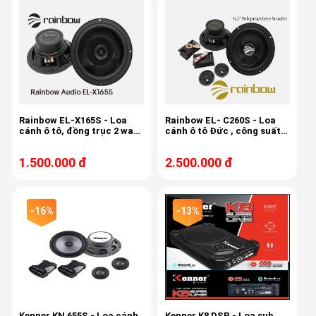
Tặng 50% chống ồn trị giá 3800k
Rainbow EL-X165S - Loa
Rainbow EL- C260S - Loa
cánh ô tô, đồng trục 2 way,
cánh ô tô Đức , công suất
bass 40/80w, 16cm,
150w, 3,4ohm, độ nhạy 87db
1.500.000 đ
2.500.000 đ
-16%
-13%
Kenner KN 655S - Loa cánh
Kenner K8 DSP - Loa sub