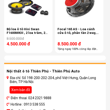
Bộ loa ô tô Hivi Swan
Focal 165 AS - Loa cánh
F1600MKIII , 2 loa trầm, 2
cửa ô tô, phân tần 2 way,
loa treb, 2 phân tần cao
công suất 60/120
8.500.000đ
cấp
4.500.000 đ
8.500.000 đ
Tặng ngay 100% công lắp đặt
trọn gói Tặng ngay 60% combo
phụ kiện cao cấp
Nội thất ô tô Thiên Phú - Thiên Phú Auto
Địa chỉ: Số 198-200-202-204, phố Việt Hưng, Quận Long
Biên, TP Hà Nội.
Xem bản đồ
Điện thoại: 024 2321 9888
Hotline : 0913 538 555