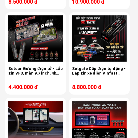
8.500.000 đ
10.900.000 đ
Setcar Gương điện tử - Lắp
Setgate Cốp điện tự động -
zin VF3, màn 9.7 inch, 4k
Lắp zin xe điện Vinfast
trước, 1k sau , tích hợp
VF3, có đá cốp
cam lùi
4.400.000 đ
8.800.000 đ